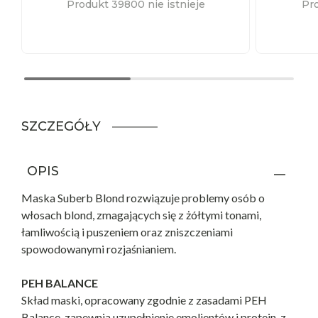
Produkt 39800 nie istnieje
Pro
SZCZEGÓŁY
OPIS
Maska Suberb Blond rozwiązuje problemy osób o
włosach blond, zmagających się z żółtymi tonami,
łamliwością i puszeniem oraz zniszczeniami
spowodowanymi rozjaśnianiem.
PEH BALANCE
Skład maski, opracowany zgodnie z zasadami PEH
Balance, zapewnia uzupełnienie emolientów i protein, z