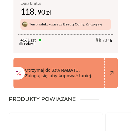
Cena brutto
118,
90 zł
Ten produkt kupisz za
BeautyCoiny
.
Zaloguj się
4161 szt.
24 h
Polwell
Otrzymaj do
33% RABATU.
Zaloguj się, aby kupować taniej.
PRODUKTY POWIĄZANE