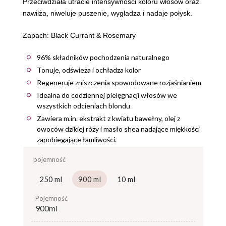
Przeciwdziała utracie intensywności koloru włosów oraz
nawilża, niweluje puszenie, wygładza i nadaje połysk.
Zapach: Black Currant & Rosemary
96% składników pochodzenia naturalnego
Tonuje, odświeża i ochładza kolor
Regeneruje zniszczenia spowodowane rozjaśnianiem
Idealna do codziennej pielęgnacji włosów we
wszystkich odcieniach blondu
Zawiera m.in. ekstrakt z kwiatu bawełny, olej z
owoców dzikiej róży i masło shea nadające miękkości
zapobiegające łamliwości.
pojemność
250 ml
900 ml
10 ml
pojemność
900ml