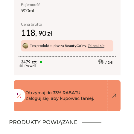
pojemność
900ml
Cena brutto
118,
90 zł
Ten produkt kupisz za
BeautyCoiny
.
Zaloguj się
3479 szt.
24 h
Polwell
Otrzymaj do
33% RABATU.
Zaloguj się, aby kupować taniej.
PRODUKTY POWIĄZANE