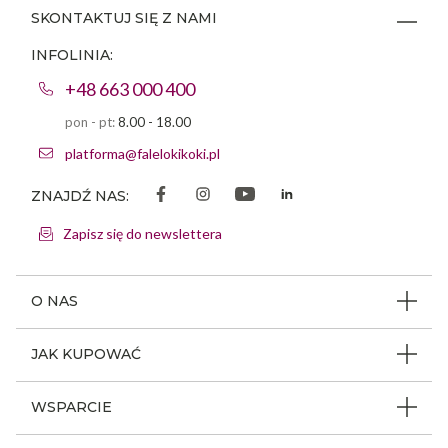
SKONTAKTUJ SIĘ Z NAMI
INFOLINIA:
+48 663 000 400
pon - pt:
8.00 - 18.00
platforma@falelokikoki.pl
ZNAJDŹ NAS:
Zapisz się do newslettera
O NAS
O firmie
JAK KUPOWAĆ
Program ambasadorski
Beauty Coin
WSPARCIE
Dlaczego FLK
Regulamin sklepu
Odpowiedzialność społeczna
Jak poruszać się po serwisie