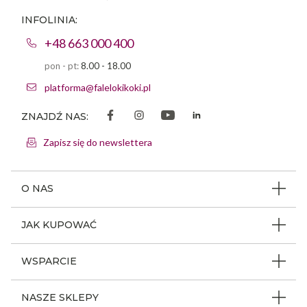
INFOLINIA:
+48 663 000 400
pon - pt:
8.00 - 18.00
platforma@falelokikoki.pl
ZNAJDŹ NAS:
Zapisz się do newslettera
O NAS
O firmie
JAK KUPOWAĆ
Program ambasadorski
Beauty Coin
WSPARCIE
Dlaczego FLK
Regulamin sklepu
Odpowiedzialność społeczna
Jak poruszać się po serwisie
NASZE SKLEPY
Polityka prywatności