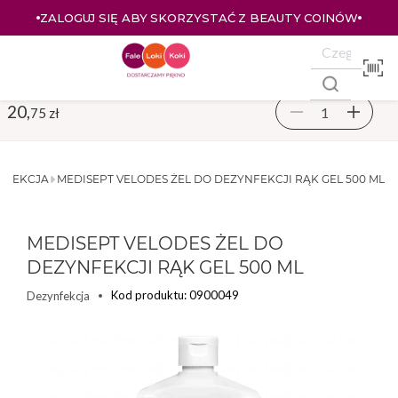
ZALOGUJ SIĘ ABY SKORZYSTAĆ Z BEAUTY COINÓW
20,
75 zł
NFEKCJA
MEDISEPT VELODES ŻEL DO DEZYNFEKCJI RĄK GEL 500 ML
MEDISEPT VELODES ŻEL DO
DEZYNFEKCJI RĄK GEL 500 ML
Kod produktu: 0900049
Dezynfekcja