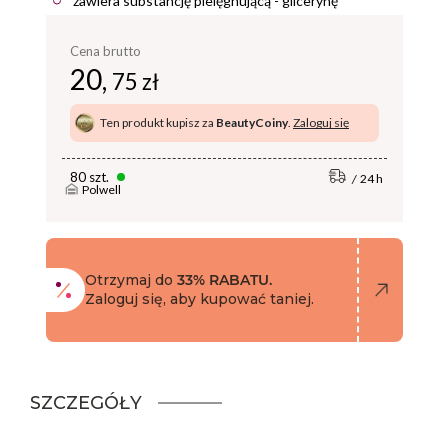
zawiera substancję pielęgnującą - glicerynę
Cena brutto
20,
75 zł
Ten produkt kupisz za
BeautyCoiny
.
Zaloguj się
80 szt.
24 h
Polwell
Otrzymaj do
33% RABATU.
Zaloguj się, aby kupować taniej.
SZCZEGÓŁY