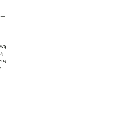
ową
wą
czną
e