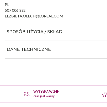
PL
507 006 332
ELZBIETA.OLECH@LOREAL.COM
SPOSÓB UŻYCIA / SKŁAD
DANE TECHNICZNE
WYSYŁKA W 24H
czas jest ważny