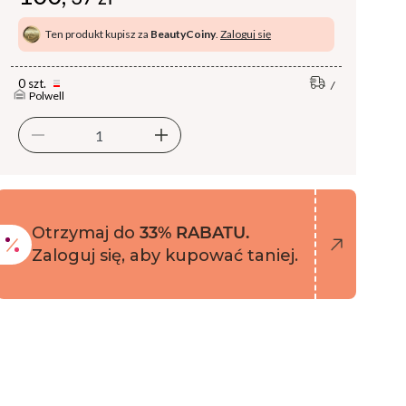
Ten produkt kupisz za
BeautyCoiny
.
Zaloguj się
0 szt.
Polwell
Otrzymaj do
33% RABATU.
Zaloguj się, aby kupować taniej.