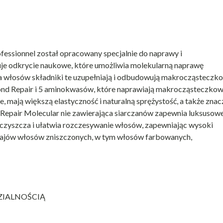
fessionnel został opracowany specjalnie do naprawy i
e odkrycie naukowe, które umożliwia molekularną naprawę
a włosów składniki te uzupełniają i odbudowują makrocząsteczk
ond Repair i 5 aminokwasów, które naprawiają makrocząsteczko
, mają większą elastyczność i naturalną sprężystość, a także zna
 Repair Molecular nie zawierająca siarczanów zapewnia luksusow
 oczyszcza i ułatwia rozczesywanie włosów, zapewniając wysoki
dzajów włosów zniszczonych, w tym włosów farbowanych,
ZIALNOŚCIĄ