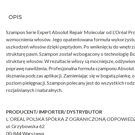
OPIS
Szampon Serie Expert Absolut Repair Molecular od L'Oréal Pro
wzmocnienia włosów. Jego opatentowana formuła wykorzystuj
uszkodzeń włosów dzięki peptydom. Po wniknięciu do wnętrz
strukturę pasm. Szampon został wzbogacony o technologię B
strukturę włosów. W rezultacie włosy są mocniejsze, odżywione
poprawę nawilżenia. Profesjonalna formuła szamponu Absolut
doznania podczas aplikacji. Zamieniając się w bogatą piankę,
poziom pielęgnacji. Szampon polecany jest do wszystkich ro
rozjaśnianych i naturalnych.
PRODUCENT/ IMPORTER/ DYSTRYBUTOR
L`OREAL POLSKA SPÓŁKA Z OGRANICZONĄ ODPOWIED
ul. Grzybowska 62
00-844 Warszawa