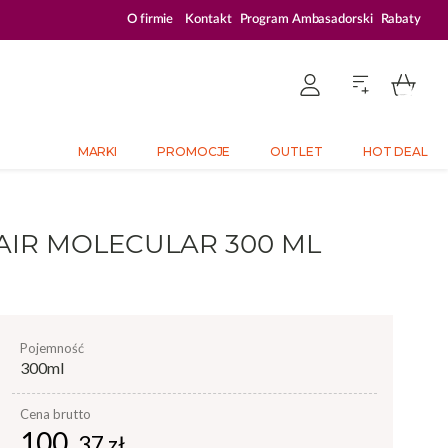
ZALOGUJ SIĘ I KUPUJ TANIEJ – AŻ 33% ZNIŻKI
O firmie
Kontakt
Program Ambasadorski
Rabaty
MARKI
PROMOCJE
OUTLET
HOT DEAL
AIR MOLECULAR 300 ML
pojemność
300ml
Cena brutto
100,
37 zł