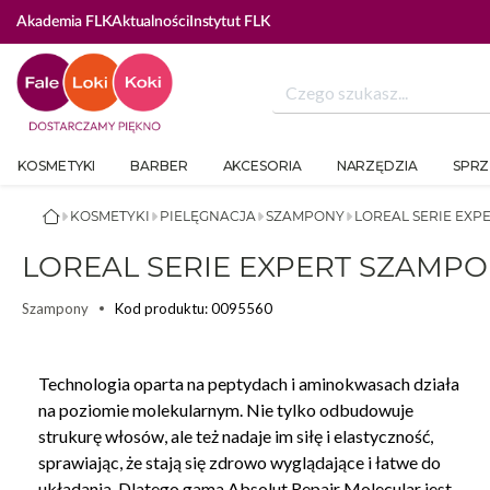
Akademia FLK
Aktualności
Instytut FLK
KOSMETYKI
BARBER
AKCESORIA
NARZĘDZIA
SPRZ
KOSMETYKI
PIELĘGNACJA
SZAMPONY
LOREAL SERIE EXP
LOREAL SERIE EXPERT SZAMP
Kod produktu: 0095560
Szampony
Technologia oparta na peptydach i aminokwasach działa
na poziomie molekularnym. Nie tylko odbudowuje
strukurę włosów, ale też nadaje im siłę i elastyczność,
sprawiając, że stają się zdrowo wyglądające i łatwe do
układania. Dlatego gama Absolut Repair Molecular jest