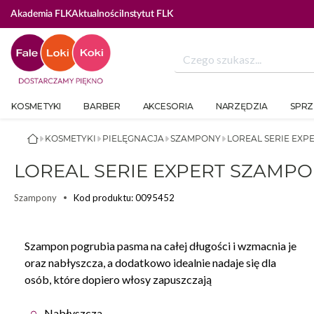
Akademia FLK
Aktualności
Instytut FLK
KOSMETYKI
BARBER
AKCESORIA
NARZĘDZIA
SPRZ
KOSMETYKI
PIELĘGNACJA
SZAMPONY
LOREAL SERIE EXP
LOREAL SERIE EXPERT SZAMP
Kod produktu: 0095452
Szampony
Szampon pogrubia pasma na całej długości i wzmacnia je
oraz nabłyszcza, a dodatkowo idealnie nadaje się dla
osób, które dopiero włosy zapuszczają
Nabłyszcza