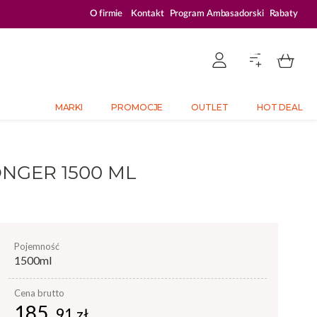
ZALOGUJ SIĘ I KUPUJ TANIEJ – AŻ 33% ZNIŻKI
O firmie
Kontakt
Program Ambasadorski
Rabaty
MARKI
PROMOCJE
OUTLET
HOT DEAL
NGER 1500 ML
pojemność
1500ml
Cena brutto
185,
91 zł