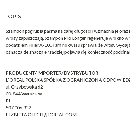
OPIS
Szampon pogrubia pasma na całej długości i wzmacnia je oraz n
włosy zapuszczają. Szampon Pro Longer regeneruje włókno wło
dodatkiem Filler A-100 i aminokwasu sprawia, że włosy wydają 
oznacza, że znacznie rzadziej pojawia się konieczność podcina
PRODUCENT/ IMPORTER/ DYSTRYBUTOR
L`OREAL POLSKA SPÓŁKA Z OGRANICZONĄ ODPOWIED
ul. Grzybowska 62
00-844 Warszawa
PL
507 006 332
ELZBIETA.OLECH@LOREAL.COM