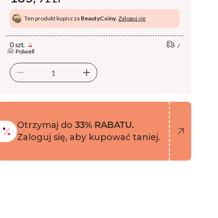
Ten produkt kupisz za
BeautyCoiny
.
Zaloguj się
0 szt.
Polwell
Otrzymaj do
33% RABATU.
Zaloguj się, aby kupować taniej.