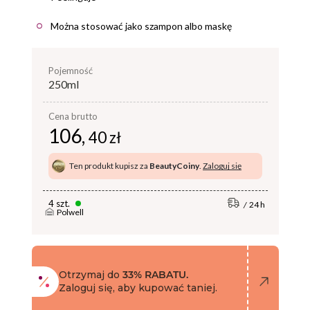
Można stosować jako szampon albo maskę
pojemność
250ml
Cena brutto
106,
40 zł
Ten produkt kupisz za
BeautyCoiny
.
Zaloguj się
4 szt.
24 h
Polwell
Otrzymaj do
33% RABATU.
Zaloguj się, aby kupować taniej.