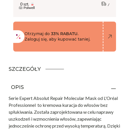
0 szt.
Polwell
Otrzymaj do
33% RABATU.
Zaloguj się, aby kupować taniej.
SZCZEGÓŁY
OPIS
Serie Expert Absolut Repair Molecular Mask od L'Oréal
Professionnel to kremowa kuracja do włosów bez
spłukiwania. Została zaprojektowana w celu naprawy
uszkodzeń i wzmocnienia włosów, zapewniając
jednocześnie ochronę przed wysoką temperaturą. Dzięki