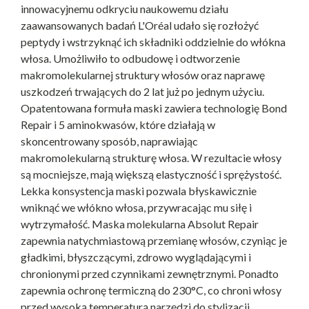
innowacyjnemu odkryciu naukowemu działu
zaawansowanych badań L'Oréal udało się rozłożyć
peptydy i wstrzyknąć ich składniki oddzielnie do włókna
włosa. Umożliwiło to odbudowę i odtworzenie
makromolekularnej struktury włosów oraz naprawę
uszkodzeń trwających do 2 lat już po jednym użyciu.
Opatentowana formuła maski zawiera technologię Bond
Repair i 5 aminokwasów, które działają w
skoncentrowany sposób, naprawiając
makromolekularną strukturę włosa. W rezultacie włosy
są mocniejsze, mają większą elastyczność i sprężystość.
Lekka konsystencja maski pozwala błyskawicznie
wniknąć we włókno włosa, przywracając mu siłę i
wytrzymałość. Maska molekularna Absolut Repair
zapewnia natychmiastową przemianę włosów, czyniąc je
gładkimi, błyszczącymi, zdrowo wyglądającymi i
chronionymi przed czynnikami zewnętrznymi. Ponadto
zapewnia ochronę termiczną do 230°C, co chroni włosy
przed wysoką temperaturą narzędzi do stylizacji.