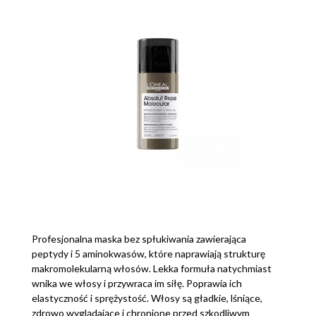
Profesjonalna maska bez spłukiwania zawierająca
peptydy i 5 aminokwasów, które naprawiają strukturę
makromolekularną włosów. Lekka formuła natychmiast
wnika we włosy i przywraca im siłę. Poprawia ich
elastyczność i sprężystość. Włosy są gładkie, lśniące,
zdrowo wyglądające i chronione przed szkodliwym