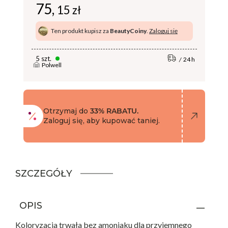
75,
15 zł
Ten produkt kupisz za
BeautyCoiny
.
Zaloguj się
5 szt.
24 h
Polwell
Otrzymaj do
33% RABATU.
Zaloguj się, aby kupować taniej.
SZCZEGÓŁY
OPIS
Koloryzacja trwała bez amoniaku dla przyjemnego