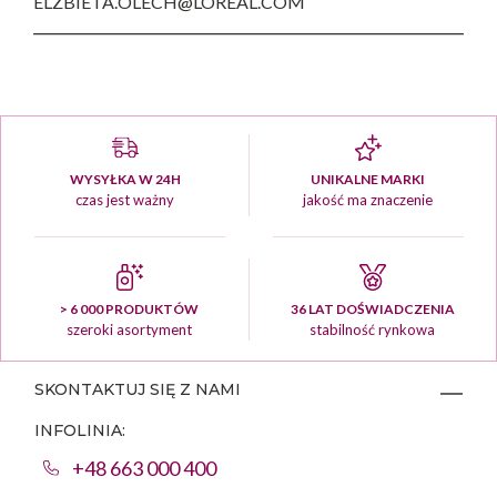
ELZBIETA.OLECH@LOREAL.COM
WYSYŁKA W 24H
UNIKALNE MARKI
czas jest ważny
jakość ma znaczenie
> 6 000 PRODUKTÓW
36 LAT DOŚWIADCZENIA
szeroki asortyment
stabilność rynkowa
SKONTAKTUJ SIĘ Z NAMI
INFOLINIA:
+48 663 000 400