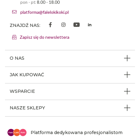
pon - pt:
8.00 - 18.00
platforma@falelokikoki.pl
ZNAJDŹ NAS:
Zapisz się do newslettera
O NAS
O firmie
JAK KUPOWAĆ
Program ambasadorski
Beauty Coin
WSPARCIE
Dlaczego FLK
Regulamin sklepu
Odpowiedzialność społeczna
Jak poruszać się po serwisie
NASZE SKLEPY
Polityka prywatności
Nagrody i wyróżnienia
Instrukcja obsługi
Warunki i koszty dostaw
Sklepy stacjonarne FLK
Aktualności
Z kim się kontaktować
Reklamacje i zwroty
Mapa sklepów
Platforma dedykowana profesjonalistom
Kariera
Mapa strony