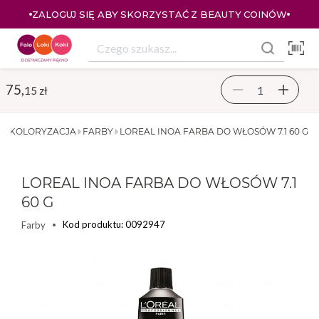
ZALOGUJ SIĘ ABY SKORZYSTAĆ Z BEAUTY COINÓW
75,
15 zł
I
KOLORYZACJA
FARBY
LOREAL INOA FARBA DO WŁOSÓW 7.1 60 G
LOREAL INOA FARBA DO WŁOSÓW 7.1
60 G
Kod produktu: 0092947
Farby