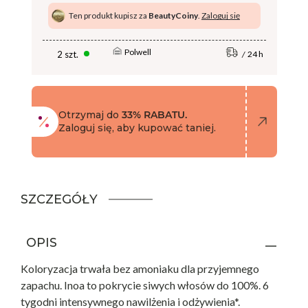
Ten produkt kupisz za
BeautyCoiny
.
Zaloguj się
Polwell
2 szt.
24 h
Otrzymaj do
33% RABATU.
Zaloguj się, aby kupować taniej.
SZCZEGÓŁY
OPIS
Koloryzacja trwała bez amoniaku dla przyjemnego
zapachu. Inoa to pokrycie siwych włosów do 100%. 6
tygodni intensywnego nawilżenia i odżywienia*.