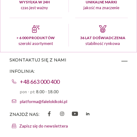
WYSYŁKA W 24H
UNIKALNE MARKI
czas jest ważny
jakość ma znaczenie
> 6 000 PRODUKTÓW
36 LAT DOŚWIADCZENIA
szeroki asortyment
stabilność rynkowa
SKONTAKTUJ SIĘ Z NAMI
INFOLINIA:
+48 663 000 400
pon - pt:
8.00 - 18.00
platforma@falelokikoki.pl
ZNAJDŹ NAS:
Zapisz się do newslettera