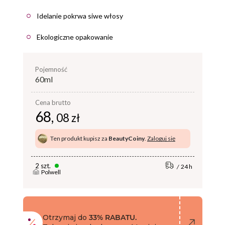
Idelanie pokrwa siwe włosy
Ekologiczne opakowanie
pojemność
60ml
Cena brutto
68,
08 zł
Ten produkt kupisz za
BeautyCoiny
.
Zaloguj się
2 szt.
24 h
Polwell
Otrzymaj do
33% RABATU.