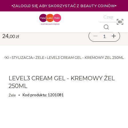
ZALOGUJ SIĘ ABY SKORZYSTAĆ Z BEAUTY COINÓW
24,
00 zł
TYKI
STYLIZACJA
ŻELE
LEVEL3 CREAM GEL - KREMOWY ŻEL 250ML
LEVEL3 CREAM GEL - KREMOWY ŻEL
250ML
Kod produktu: 1201081
Żele