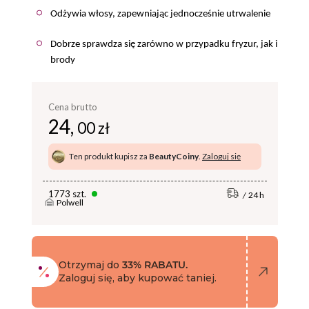
Odżywia włosy, zapewniając jednocześnie utrwalenie
Dobrze sprawdza się zarówno w przypadku fryzur, jak i
brody
Cena brutto
24,
00 zł
Ten produkt kupisz za
BeautyCoiny
.
Zaloguj się
1773 szt.
24 h
Polwell
Otrzymaj do
33% RABATU.
Zaloguj się, aby kupować taniej.