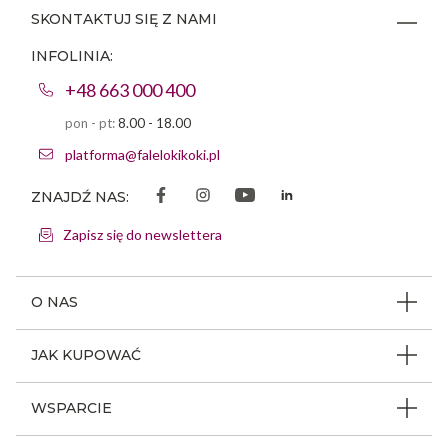
SKONTAKTUJ SIĘ Z NAMI
INFOLINIA:
+48 663 000 400
pon - pt:
8.00 - 18.00
platforma@falelokikoki.pl
ZNAJDŹ NAS:
Zapisz się do newslettera
O NAS
O firmie
JAK KUPOWAĆ
Program ambasadorski
Beauty Coin
WSPARCIE
Dlaczego FLK
Regulamin sklepu
Odpowiedzialność społeczna
Jak poruszać się po serwisie