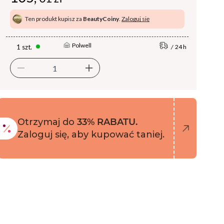
Ten produkt kupisz za
BeautyCoiny
.
Zaloguj się
Polwell
1 szt.
24 h
Otrzymaj do
33% RABATU.
Zaloguj się, aby kupować taniej.