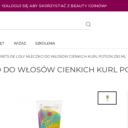
ZALOGUJ SIĘ ABY SKORZYSTAĆ Z BEAUTY COINÓW
ĘT
WIZAŻ
SZKOLENIA
CRETS DE LOLY MLECZKO DO WŁOSÓW CIENKICH KURL POTION 250 ML
O DO WŁOSÓW CIENKICH KURL PO