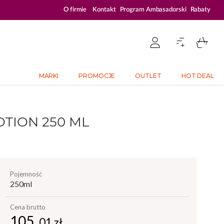
ZALOGUJ SIĘ I KUPUJ TANIEJ – AŻ 33% ZNIŻKI
O firmie
Kontakt
Program Ambasadorski
Rabaty
MARKI
PROMOCJE
OUTLET
HOT DEAL
TION 250 ML
pojemność
250ml
Cena brutto
105,
01 zł