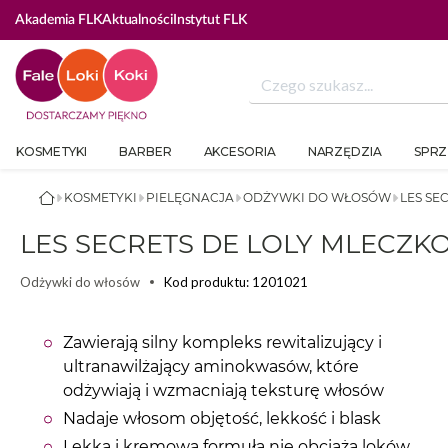
Akademia FLK
Aktualności
Instytut FLK
KOSMETYKI
BARBER
AKCESORIA
NARZĘDZIA
SPRZ
KOSMETYKI
PIELĘGNACJA
ODŻYWKI DO WŁOSÓW
LES SE
LES SECRETS DE LOLY MLECZK
Kod produktu: 1201021
Odżywki do włosów
Zawierają silny kompleks rewitalizujący i
ultranawilżający aminokwasów, które
odżywiają i wzmacniają teksturę włosów
Nadaje włosom objętość, lekkość i blask
Lekka i kremowa formuła nie obciąża loków