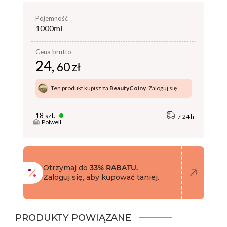
pojemność
1000ml
Cena brutto
24,
60 zł
Ten produkt kupisz za
BeautyCoiny
.
Zaloguj się
18 szt.
24 h
Polwell
Otrzymaj do
33% RABATU.
Zaloguj się, aby kupować taniej.
PRODUKTY POWIĄZANE