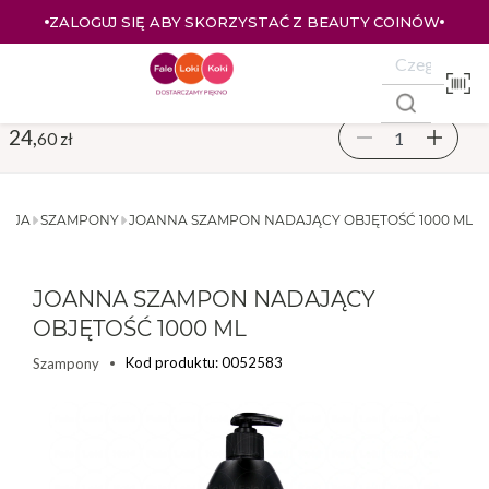
ZALOGUJ SIĘ ABY SKORZYSTAĆ Z BEAUTY COINÓW
24,
60 zł
ACJA
SZAMPONY
JOANNA SZAMPON NADAJĄCY OBJĘTOŚĆ 1000 ML
JOANNA SZAMPON NADAJĄCY
OBJĘTOŚĆ 1000 ML
Kod produktu: 0052583
Szampony