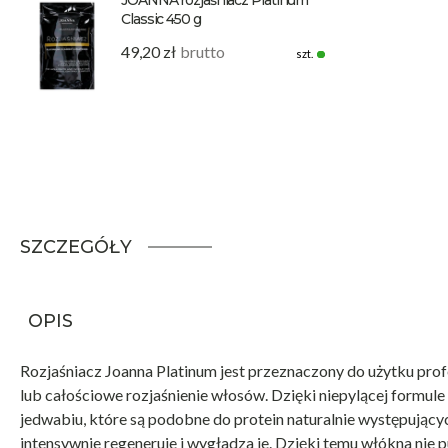
Classic 450 g
49,20 zł
brutto
szt.
SZCZEGÓŁY
OPIS
Rozjaśniacz Joanna Platinum jest przeznaczony do użytku pro
lub całościowe rozjaśnienie włosów. Dzięki niepylącej formul
jedwabiu, które są podobne do protein naturalnie występujący
intensywnie regeneruje i wygładza je. Dzięki temu włókna nie pu