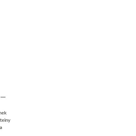
emek
teiny
a