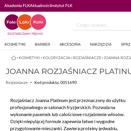
OGUJ SIĘ ABY SKORZYSTAĆ Z BEAUTY COINÓW
Akademia FLK
Aktualności
Instytut FLK
KOSMETYKI
BARBER
AKCESORIA
NARZĘDZIA
SPRZ
KOSMETYKI
KOLORYZACJA
ROZJAŚNIACZE
JOANNA ROZJA
JOANNA ROZJAŚNIACZ PLATIN
Kod produktu: 0051690
Rozjaśniacze
Rozjaśniacz Joanna Platinum jest przeznaczony do użytku
profesjonalnego w salonach fryzjerskich. Pozwala na
wykonanie pasemek lub całościowe rozjaśnienie włosów.
Dzięki niepylącej formule zapewnia łatwe i wygodne
przygotowanie mieszanki. Zawiera proteiny jedwabiu,