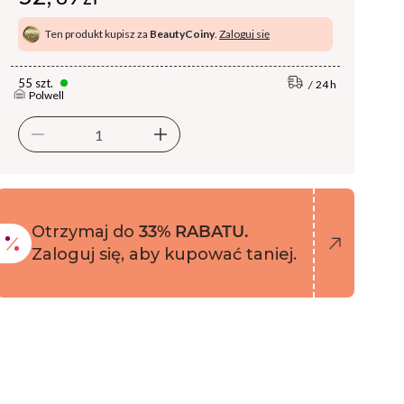
Ten produkt kupisz za
BeautyCoiny
.
Zaloguj się
55 szt.
24 h
Polwell
Otrzymaj do
33% RABATU.
Zaloguj się, aby kupować taniej.