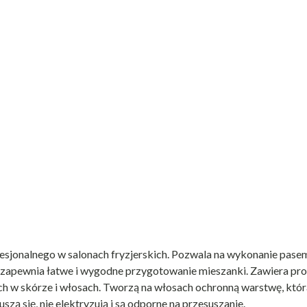
fesjonalnego w salonach fryzjerskich. Pozwala na wykonanie pas
e zapewnia łatwe i wygodne przygotowanie mieszanki. Zawiera pro
ch w skórze i włosach. Tworzą na włosach ochronną warstwę, któr
szą się, nie elektryzują i są odporne na przesuszanie.