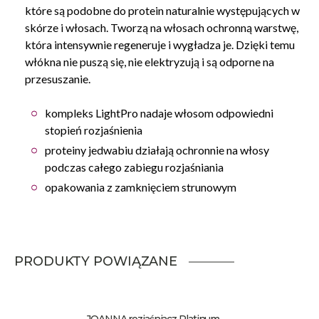
które są podobne do protein naturalnie występujących w
skórze i włosach. Tworzą na włosach ochronną warstwę,
która intensywnie regeneruje i wygładza je. Dzięki temu
włókna nie puszą się, nie elektryzują i są odporne na
przesuszanie.
kompleks LightPro nadaje włosom odpowiedni
stopień rozjaśnienia
proteiny jedwabiu działają ochronnie na włosy
podczas całego zabiegu rozjaśniania
opakowania z zamknięciem strunowym
PRODUKTY POWIĄZANE
JOANNA rozjaśniacz Platinum