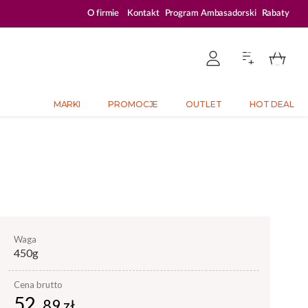
PLATFORMA DEDYKOWANA PROFESJONALISTOM
O firmie
Kontakt
Program Ambasadorski
Rabaty
MARKI
PROMOCJE
OUTLET
HOT DEAL
waga
450g
Cena brutto
52,
89 zł