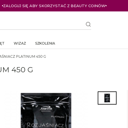
ZALOGUJ SIĘ I KUPUJ TANIEJ – AŻ 33% ZNIŻKI
ĘT
WIZAŻ
SZKOLENIA
ŚNIACZ PLATINUM 450 G
UM 450 G