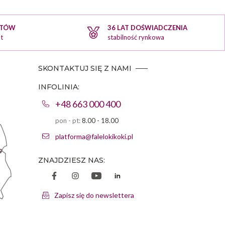
KTÓW
36 LAT DOŚWIADCZENIA
t
stabilność rynkowa
SKONTAKTUJ SIĘ Z NAMI
INFOLINIA:
+48 663 000 400
pon - pt:
8.00 - 18.00
platforma@falelokikoki.pl
ZNAJDZIESZ NAS:
Zapisz się do newslettera