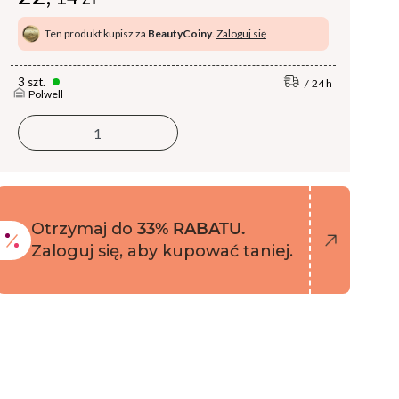
Ten produkt kupisz za
BeautyCoiny
.
Zaloguj się
3 szt.
24 h
Polwell
Otrzymaj do
33% RABATU.
Zaloguj się, aby kupować taniej.