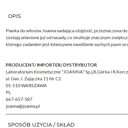
OPIS
Pianka do włosów Joanna nadająca objętość, przeznaczona do 
zostają uniesione już od nasady, co skutkuje znacznym zwięks
którego zadaniem jest intensywne nawilżenie suchych pasm o
PRODUCENT/ IMPORTER/ DYSTRYBUTOR
Laboratorium Kosmetyczne "JOANNA" Sp.j.B.Górka i R.Korc
ul. Gen. J. Zajączka 11 Nr C2
01-510 WARSZAWA
PL
667-657-587
joanna@joanna.pl
SPOSÓB UŻYCIA / SKŁAD