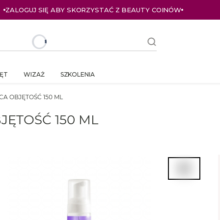
ZALOGUJ SIĘ ABY SKORZYSTAĆ Z BEAUTY COINÓW
ĘT
WIZAŻ
SZKOLENIA
A OBJĘTOŚĆ 150 ML
JĘTOŚĆ 150 ML