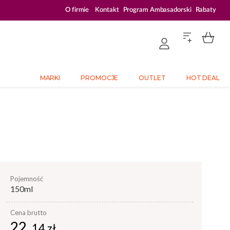
ZALOGUJ SIĘ I KUPUJ TANIEJ – AŻ 33% ZNIŻKI
O firmie
Kontakt
Program Ambasadorski
Rabaty
MARKI
PROMOCJE
OUTLET
HOT DEAL
pojemność
150ml
Cena brutto
22,
14 zł