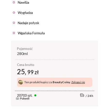
Nawilża
Wygładza
Nadaje połysk
Wgańska Formuła
pojemność
280ml
Cena brutto
25,
99 zł
Ten produkt kupisz za
BeautyCoiny
.
Zaloguj się
20703 szt.
24 h
Polwell