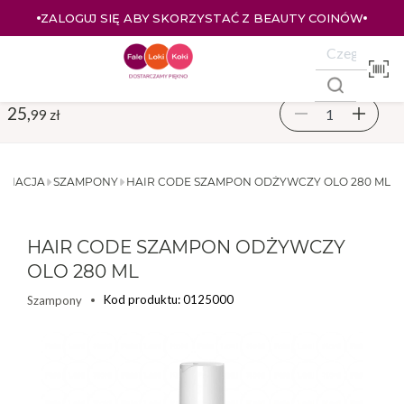
ZALOGUJ SIĘ ABY SKORZYSTAĆ Z BEAUTY COINÓW
25,
99 zł
ĘGNACJA
SZAMPONY
HAIR CODE SZAMPON ODŻYWCZY OLO 280 ML
HAIR CODE SZAMPON ODŻYWCZY
OLO 280 ML
Kod produktu: 0125000
Szampony