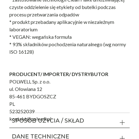
czyste oddzielenie się etykiety od butelki podczas
procesu przetwarzania odpadów
* produkt przebadany aplikacyjnie w niezależnym
laboratorium
* VEGAN: wegańska formuła
* 93% składników pochodzenia naturalnego (wg normy
ISO 16128)
PRODUCENT/ IMPORTER/ DYSTRYBUTOR
POLWELL Sp. z o.o.
ul. Ołowiana 12
85-461 BYDGOSZCZ
PL
523252039
kontakt@polwell.pl
SPOSÓB UŻYCIA / SKŁAD
DANE TECHNICZNE