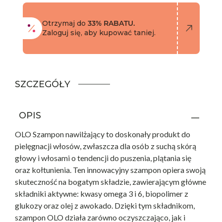
Otrzymaj do
33% RABATU.
Zaloguj się, aby kupować taniej.
SZCZEGÓŁY
OPIS
OLO Szampon nawilżający to doskonały produkt do
pielęgnacji włosów, zwłaszcza dla osób z suchą skórą
głowy i włosami o tendencji do puszenia, plątania się
oraz kołtunienia. Ten innowacyjny szampon opiera swoją
skuteczność na bogatym składzie, zawierającym główne
składniki aktywne: kwasy omega 3 i 6, biopolimer z
glukozy oraz olej z awokado. Dzięki tym składnikom,
szampon OLO działa zarówno oczyszczająco, jak i