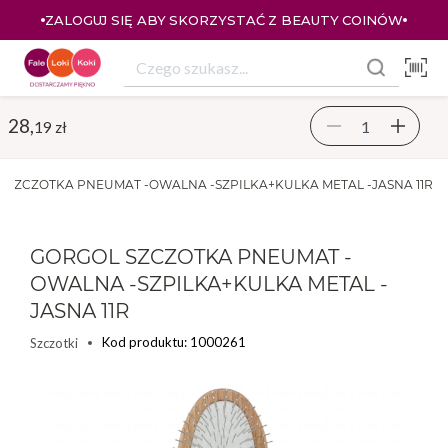
ZALOGUJ SIĘ ABY SKORZYSTAĆ Z BEAUTY COINÓW
28,
19 zł
 SZCZOTKA PNEUMAT -OWALNA -SZPILKA+KULKA METAL -JASNA 11R
GORGOL SZCZOTKA PNEUMAT -
OWALNA -SZPILKA+KULKA METAL -
JASNA 11R
Kod produktu: 1000261
Szczotki