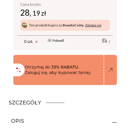
Cena brutto
28,
19 zł
Ten produkt kupisz za
BeautyCoiny
.
Zaloguj się
Polwell
0 szt.
Otrzymaj do
33% RABATU.
Zaloguj się, aby kupować taniej.
SZCZEGÓŁY
OPIS