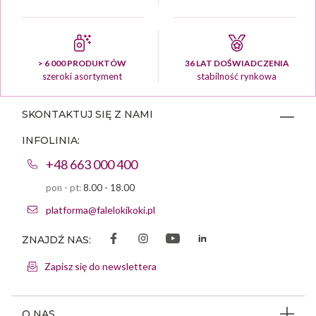
> 6 000 PRODUKTÓW
36 LAT DOŚWIADCZENIA
szeroki asortyment
stabilność rynkowa
SKONTAKTUJ SIĘ Z NAMI
INFOLINIA:
+48 663 000 400
pon - pt:
8.00 - 18.00
platforma@falelokikoki.pl
ZNAJDŹ NAS:
Zapisz się do newslettera
O NAS