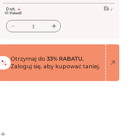
0 szt.
Polwell
Otrzymaj do
33% RABATU.
Zaloguj się, aby kupować taniej.