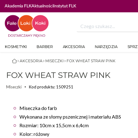
Akademia FLK
Aktualności
Instytut FLK
KOSMETYKI
BARBER
AKCESORIA
NARZĘDZIA
SPRZ
AKCESORIA
MISECZKI
FOX WHEAT STRAW PINK
FOX WHEAT STRAW PINK
Kod produktu: 1509251
Miseczki
Miseczka do farb
Wykonana ze słomy pszenicznej i materiału ABS
Rozmiar: 10cm x 15,5cm x 6,4cm
Kolor: różowy