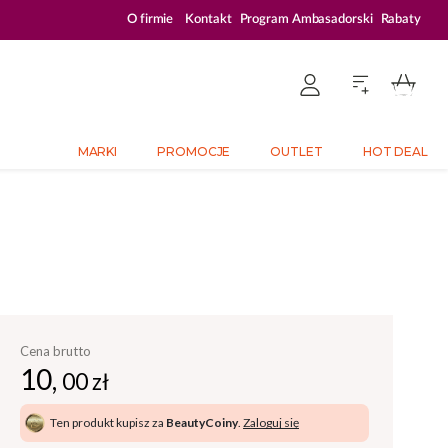
ZALOGUJ SIĘ I KUPUJ TANIEJ – AŻ 33% ZNIŻKI
O firmie
Kontakt
Program Ambasadorski
Rabaty
MARKI
PROMOCJE
OUTLET
HOT DEAL
Cena brutto
10,
00 zł
Ten produkt kupisz za
BeautyCoiny
.
Zaloguj się