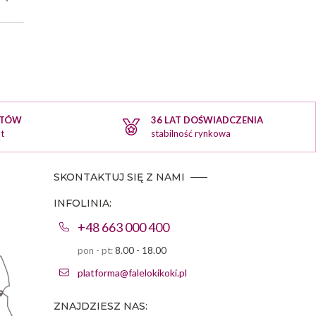
KTÓW
36 LAT DOŚWIADCZENIA
t
stabilność rynkowa
SKONTAKTUJ SIĘ Z NAMI
INFOLINIA:
+48 663 000 400
pon - pt:
8.00 - 18.00
platforma@falelokikoki.pl
ZNAJDZIESZ NAS: