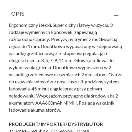
OPIS
Ergonomiczny i lekki. Super cichy i łatwy w użyciu. 3
rodzaje wymiennych końcówek, zapewniają
różnorodność pracy: Precyzyjny trymer z możliwością
cięcia do 1 mm. Dodatkowo wyposażony w zdejmowaną
nasadkę grzebieniową z 5-stopniową regulacją o
długości cięcia: 3, 5, 7, 9, 11 mm. Głowica foliowa do
wykańczania golenia. Dodatkowo wyposażona w 2
nasadki grzebieniowe o rozmiarach 2 mm i 4 mm. Ostrze
do usuwania włosków z nosa i uszu. 8-godzinny system
ładowania. 45 minut ciągłej pracy przy pełnym
naładowaniu. Wyposażony przyjazne dla środowiska 2
akumulatory AAA600mAh NiMH. Posiada wskaźnik
ładowania akumulatorów.
PRODUCENT/ IMPORTER/ DYSTRYBUTOR
TOVARES SPÓŁKA Z OGRANICZONĄ