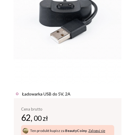
Ładowarka USB do 5V, 2A
Cena brutto
62,
00 zł
Ten produkt kupisz za
BeautyCoiny
.
Zaloguj się