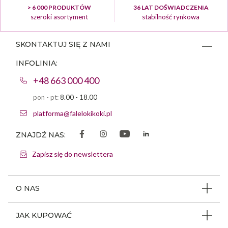
> 6 000 PRODUKTÓW
36 LAT DOŚWIADCZENIA
szeroki asortyment
stabilność rynkowa
SKONTAKTUJ SIĘ Z NAMI
INFOLINIA:
+48 663 000 400
pon - pt:
8.00 - 18.00
platforma@falelokikoki.pl
ZNAJDŹ NAS:
Zapisz się do newslettera
O NAS
O firmie
JAK KUPOWAĆ
Program ambasadorski