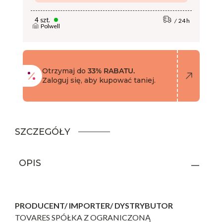
4 szt.
24 h
Polwell
Otrzymaj do
33% RABATU.
Zaloguj się, aby kupować taniej.
SZCZEGÓŁY
OPIS
PRODUCENT/ IMPORTER/ DYSTRYBUTOR
TOVARES SPÓŁKA Z OGRANICZONĄ