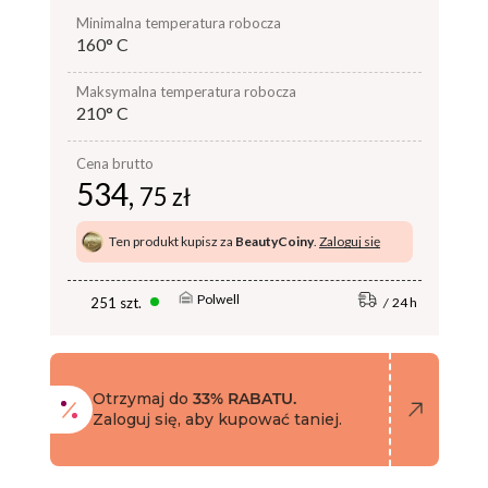
minimalna temperatura robocza
160° C
maksymalna temperatura robocza
210° C
Cena brutto
534,
75 zł
Ten produkt kupisz za
BeautyCoiny
.
Zaloguj się
Polwell
251 szt.
24 h
Otrzymaj do
33% RABATU.
Zaloguj się, aby kupować taniej.