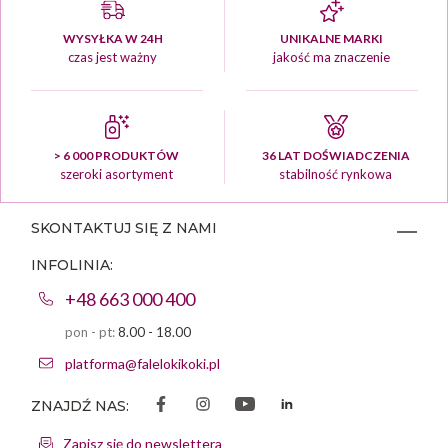
WYSYŁKA W 24H
UNIKALNE MARKI
czas jest ważny
jakość ma znaczenie
> 6 000 PRODUKTÓW
36 LAT DOŚWIADCZENIA
szeroki asortyment
stabilność rynkowa
SKONTAKTUJ SIĘ Z NAMI
INFOLINIA:
+48 663 000 400
pon - pt:
8.00 - 18.00
platforma@falelokikoki.pl
ZNAJDŹ NAS:
Zapisz się do newslettera