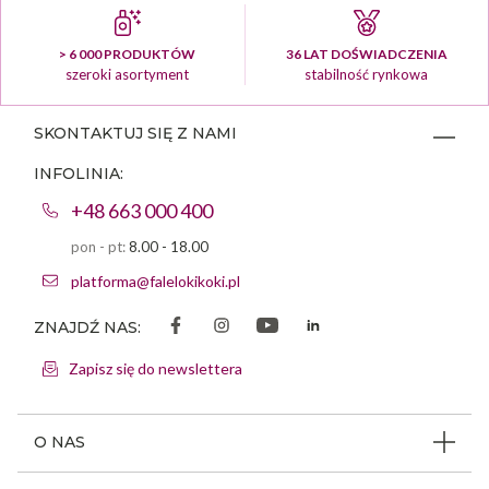
> 6 000 PRODUKTÓW
36 LAT DOŚWIADCZENIA
szeroki asortyment
stabilność rynkowa
SKONTAKTUJ SIĘ Z NAMI
INFOLINIA:
+48 663 000 400
pon - pt:
8.00 - 18.00
platforma@falelokikoki.pl
ZNAJDŹ NAS:
Zapisz się do newslettera
O NAS
O firmie