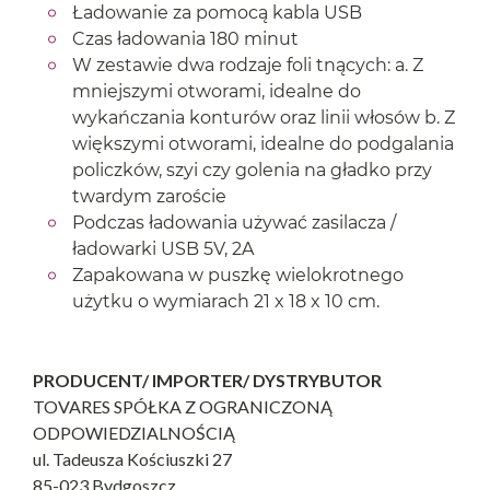
Ładowanie za pomocą kabla USB
Czas ładowania 180 minut
W zestawie dwa rodzaje foli tnących: a. Z
mniejszymi otworami, idealne do
wykańczania konturów oraz linii włosów b. Z
większymi otworami, idealne do podgalania
policzków, szyi czy golenia na gładko przy
twardym zaroście
Podczas ładowania używać zasilacza /
ładowarki USB 5V, 2A
Zapakowana w puszkę wielokrotnego
użytku o wymiarach 21 x 18 x 10 cm.
PRODUCENT/ IMPORTER/ DYSTRYBUTOR
TOVARES SPÓŁKA Z OGRANICZONĄ
ODPOWIEDZIALNOŚCIĄ
ul. Tadeusza Kościuszki 27
85-023 Bydgoszcz