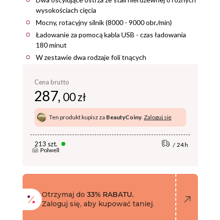
wysokościach cięcia
Mocny, rotacyjny silnik (8000 - 9000 obr./min)
Ładowanie za pomocą kabla USB - czas ładowania
180 minut
W zestawie dwa rodzaje foli tnących
Cena brutto
287,
00 zł
Ten produkt kupisz za
BeautyCoiny
.
Zaloguj się
213 szt.
24 h
Polwell
Otrzymaj do
33% RABATU.
Zaloguj się, aby kupować taniej.