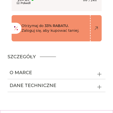
24 h
Polwell
Otrzymaj do
33% RABATU.
Zaloguj się, aby kupować taniej.
SZCZEGÓŁY
O MARCE
DANE TECHNICZNE