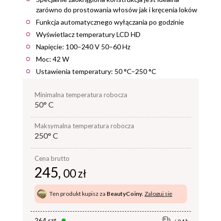
zarówno do prostowania włosów jak i kręcenia loków
Funkcja automatycznego wyłączania po godzinie
Wyświetlacz temperatury LCD HD
Napięcie: 100–240 V 50–60 Hz
Moc: 42 W
Ustawienia temperatury: 50 °C–250 °C
minimalna temperatura robocza
50° C
maksymalna temperatura robocza
250° C
Cena brutto
245,
00 zł
Ten produkt kupisz za
BeautyCoiny
.
Zaloguj się
264 szt.