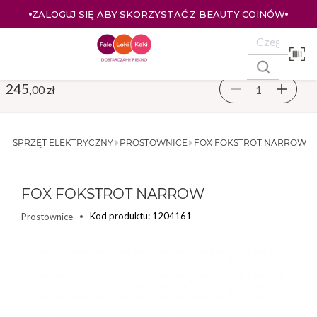
ZALOGUJ SIĘ ABY SKORZYSTAĆ Z BEAUTY COINÓW
245,
00 zł
SPRZĘT ELEKTRYCZNY
PROSTOWNICE
FOX FOKSTROT NARROW
FOX FOKSTROT NARROW
Kod produktu: 1204161
Prostownice