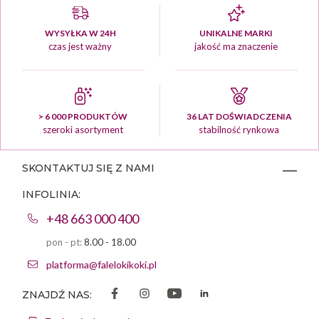
WYSYŁKA W 24H
UNIKALNE MARKI
czas jest ważny
jakość ma znaczenie
> 6 000 PRODUKTÓW
36 LAT DOŚWIADCZENIA
szeroki asortyment
stabilność rynkowa
SKONTAKTUJ SIĘ Z NAMI
INFOLINIA:
+48 663 000 400
pon - pt:
8.00 - 18.00
platforma@falelokikoki.pl
ZNAJDŹ NAS: