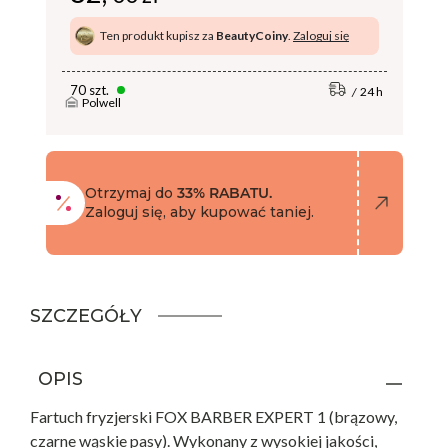
Ten produkt kupisz za
BeautyCoiny
.
Zaloguj się
70 szt.
24 h
Polwell
Otrzymaj do
33% RABATU.
Zaloguj się, aby kupować taniej.
SZCZEGÓŁY
OPIS
Fartuch fryzjerski FOX BARBER EXPERT 1 (brązowy,
czarne wąskie pasy). Wykonany z wysokiej jakości,