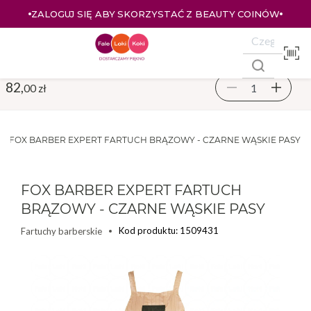
ZALOGUJ SIĘ ABY SKORZYSTAĆ Z BEAUTY COINÓW
82,
00 zł
E
FOX BARBER EXPERT FARTUCH BRĄZOWY - CZARNE WĄSKIE PASY
FOX BARBER EXPERT FARTUCH
BRĄZOWY - CZARNE WĄSKIE PASY
Kod produktu: 1509431
Fartuchy barberskie