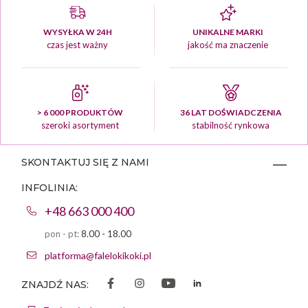
WYSYŁKA W 24H
UNIKALNE MARKI
czas jest ważny
jakość ma znaczenie
> 6 000 PRODUKTÓW
36 LAT DOŚWIADCZENIA
szeroki asortyment
stabilność rynkowa
SKONTAKTUJ SIĘ Z NAMI
INFOLINIA:
+48 663 000 400
pon - pt:
8.00 - 18.00
platforma@falelokikoki.pl
ZNAJDŹ NAS: