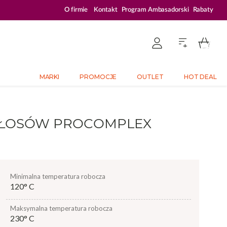
ZALOGUJ SIĘ I KUPUJ TANIEJ – AŻ 33% ZNIŻKI
O firmie
Kontakt
Program Ambasadorski
Rabaty
MARKI
PROMOCJE
OUTLET
HOT DEAL
 WŁOSÓW PROCOMPLEX
minimalna temperatura robocza
120° C
maksymalna temperatura robocza
230° C