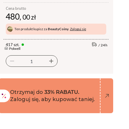
Cena brutto
480,
00 zł
Ten produkt kupisz za
BeautyCoiny
.
Zaloguj się
417 szt.
24 h
Polwell
Otrzymaj do
33% RABATU.
Zaloguj się, aby kupować taniej.