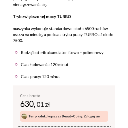
nienagrzewania się.
Tryb zwiększonej mocy TURBO
maszynka wykonuje standardowo około 6500 ruchów
ostrza na minutę, a podczas trybu pracy TURBO aż około
7500.
Rodzaj baterii: akumulator litowo – polimerowy
Czas ładowania: 120 minut
Czas pracy: 120 minut
Cena brutto
630,
01 zł
Ten produkt kupisz za
BeautyCoiny
.
Zaloguj się