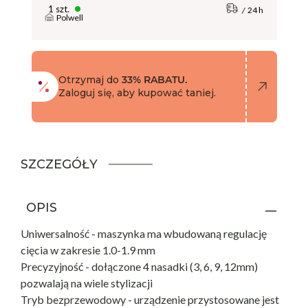
1 szt.
24 h
Polwell
Otrzymaj do
33% RABATU.
Zaloguj się, aby kupować taniej.
SZCZEGÓŁY
OPIS
Uniwersalność - maszynka ma wbudowaną regulację
cięcia w zakresie 1.0-1.9 mm
Precyzyjność - dołączone 4 nasadki (3, 6, 9, 12mm)
pozwalają na wiele stylizacji
Tryb bezprzewodowy - urządzenie przystosowane jest