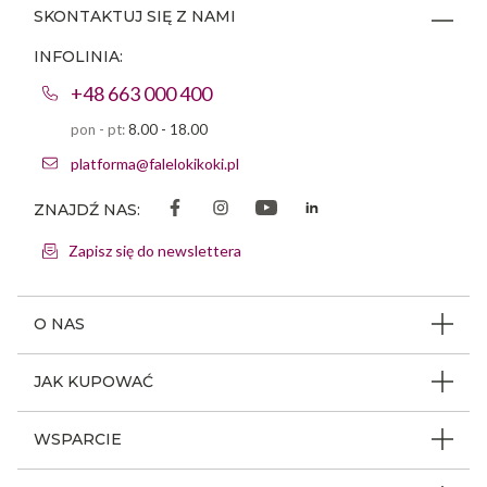
SKONTAKTUJ SIĘ Z NAMI
INFOLINIA:
+48 663 000 400
pon - pt:
8.00 - 18.00
platforma@falelokikoki.pl
ZNAJDŹ NAS:
Zapisz się do newslettera
O NAS
O firmie
JAK KUPOWAĆ
Program ambasadorski
Beauty Coin
WSPARCIE
Dlaczego FLK
Regulamin sklepu
Odpowiedzialność społeczna
Jak poruszać się po serwisie