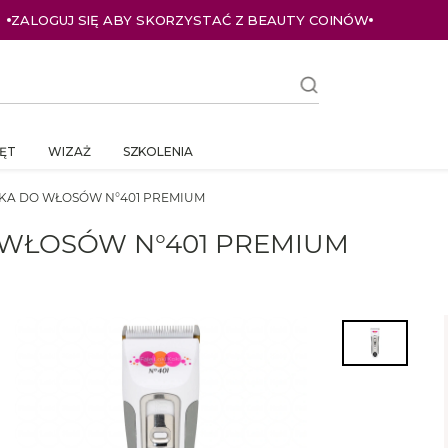
ZALOGUJ SIĘ ABY SKORZYSTAĆ Z BEAUTY COINÓW
ĘT
WIZAŻ
SZKOLENIA
NKA DO WŁOSÓW N°401 PREMIUM
O WŁOSÓW N°401 PREMIUM