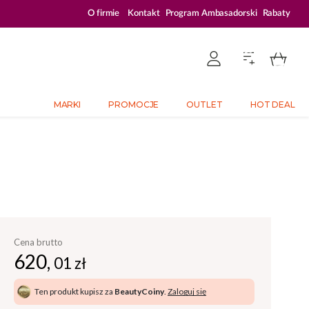
ZALOGUJ SIĘ I KUPUJ TANIEJ – AŻ 33% ZNIŻKI
O firmie
Kontakt
Program Ambasadorski
Rabaty
MARKI
PROMOCJE
OUTLET
HOT DEAL
Cena brutto
620,
01 zł
Ten produkt kupisz za
BeautyCoiny
.
Zaloguj się