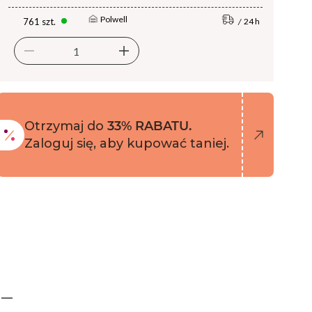
Polwell
761 szt.
24 h
Otrzymaj do
33% RABATU.
Zaloguj się, aby kupować taniej.