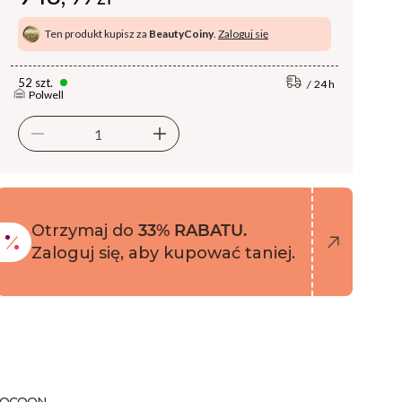
Ten produkt kupisz za
BeautyCoiny
.
Zaloguj się
52 szt.
24 h
Polwell
Otrzymaj do
33% RABATU.
Zaloguj się, aby kupować taniej.
zor COCOON