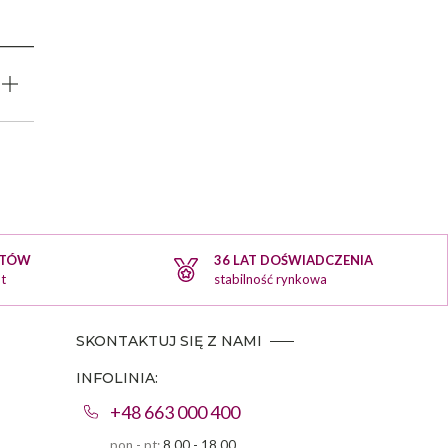
KTÓW
36 LAT DOŚWIADCZENIA
t
stabilność rynkowa
SKONTAKTUJ SIĘ Z NAMI
INFOLINIA:
+48 663 000 400
pon - pt:
8.00 - 18.00