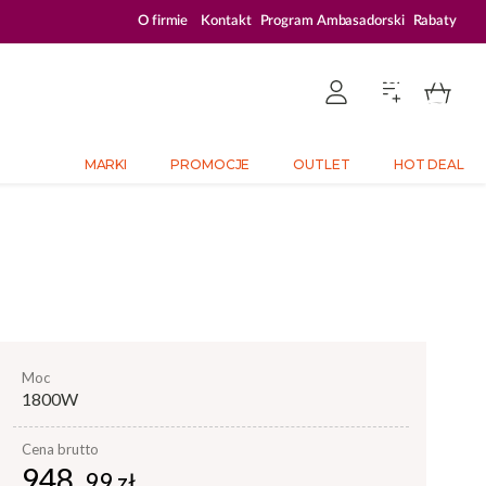
ZALOGUJ SIĘ I KUPUJ TANIEJ – AŻ 33% ZNIŻKI
O firmie
Kontakt
Program Ambasadorski
Rabaty
MARKI
PROMOCJE
OUTLET
HOT DEAL
moc
1800W
Cena brutto
948,
99 zł