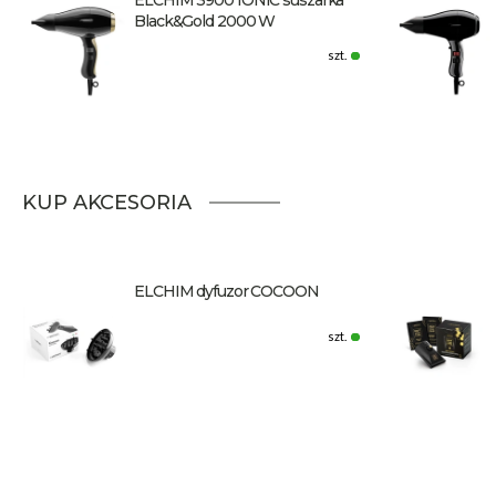
Black&Gold 2000 W
szt.
KUP AKCESORIA
ELCHIM dyfuzor COCOON
szt.