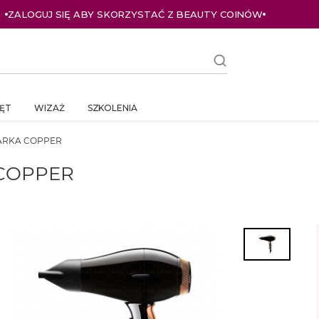
ZALOGUJ SIĘ ABY SKORZYSTAĆ Z BEAUTY COINÓW
ĘT
WIZAŻ
SZKOLENIA
ZARKA COPPER
 COPPER