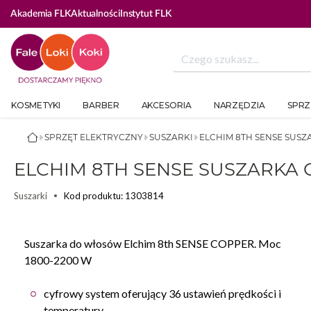
Akademia FLK
Aktualności
Instytut FLK
KOSMETYKI
BARBER
AKCESORIA
NARZĘDZIA
SPRZ
SPRZĘT ELEKTRYCZNY
SUSZARKI
ELCHIM 8TH SENSE SUS
ELCHIM 8TH SENSE SUSZARKA
Kod produktu: 1303814
Suszarki
Suszarka do włosów Elchim 8th SENSE COPPER. Moc
1800-2200 W
cyfrowy system oferujący 36 ustawień prędkości i
temperatury