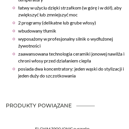
łatwy w użyciu dzięki strzałkom (w górę i w dół), aby
zwiększyć lub zmniejszyć moc
2 programy (delikatne lub grube włosy)
wbudowany tłumik
wyposażony w profesjonalny silnik o wydłużonej
żywotności
zaawansowana technologia ceramiki jonowej nawilża i
chroni włosy przed działaniem ciepła
posiada dwa koncentratory: jeden wąski do stylizacji i
jeden duży do szczotkowania
PRODUKTY POWIĄZANE
ELCHIM 3900 IONIC suszarka