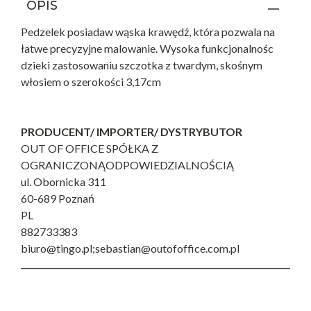
OPIS
Pedzelek posiadaw wąska krawędź, która pozwala na
łatwe precyzyjne malowanie. Wysoka funkcjonalnośc
dzieki zastosowaniu szczotka z twardym, skośnym
włosiem o szerokości 3,17cm
PRODUCENT/ IMPORTER/ DYSTRYBUTOR
OUT OF OFFICE SPÓŁKA Z
OGRANICZONĄODPOWIEDZIALNOŚCIĄ
ul. Obornicka 311
60-689 Poznań
PL
882733383
biuro@tingo.pl;sebastian@outofoffice.com.pl