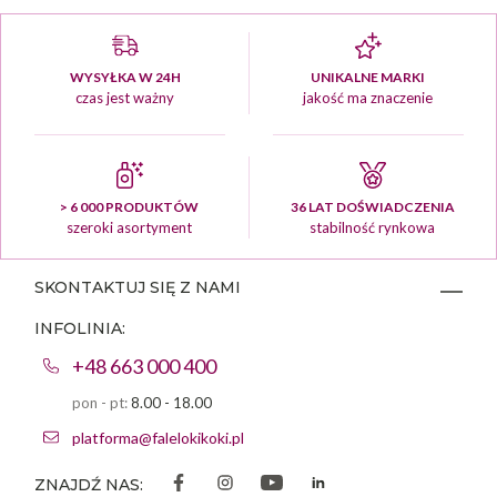
WYSYŁKA W 24H
UNIKALNE MARKI
czas jest ważny
jakość ma znaczenie
> 6 000 PRODUKTÓW
36 LAT DOŚWIADCZENIA
szeroki asortyment
stabilność rynkowa
SKONTAKTUJ SIĘ Z NAMI
INFOLINIA:
+48 663 000 400
pon - pt:
8.00 - 18.00
platforma@falelokikoki.pl
ZNAJDŹ NAS: