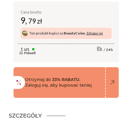
Cena brutto
9,
79 zł
Ten produkt kupisz za
BeautyCoiny
.
Zaloguj się
1 szt.
24 h
Polwell
Otrzymaj do
33% RABATU.
Zaloguj się, aby kupować taniej.
SZCZEGÓŁY