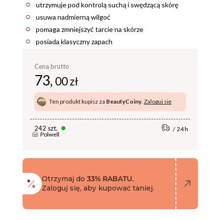
utrzymuje pod kontrolą suchą i swędzącą skórę
usuwa nadmierną wilgoć
pomaga zmniejszyć tarcie na skórze
posiada klasyczny zapach
Cena brutto
73,
00 zł
Ten produkt kupisz za
BeautyCoiny
.
Zaloguj się
242 szt.
24 h
Polwell
Otrzymaj do
33% RABATU.
Zaloguj się, aby kupować taniej.