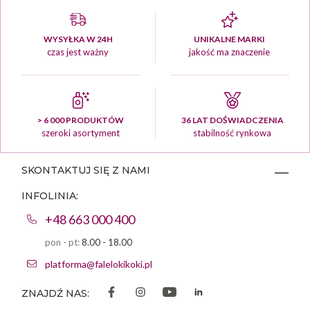
WYSYŁKA W 24H
UNIKALNE MARKI
czas jest ważny
jakość ma znaczenie
> 6 000 PRODUKTÓW
36 LAT DOŚWIADCZENIA
szeroki asortyment
stabilność rynkowa
SKONTAKTUJ SIĘ Z NAMI
INFOLINIA:
+48 663 000 400
pon - pt:
8.00 - 18.00
platforma@falelokikoki.pl
ZNAJDŹ NAS: