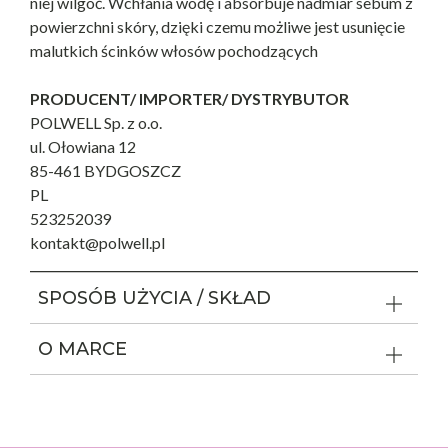
niej wilgoć. Wchłania wodę i absorbuje nadmiar sebum z
powierzchni skóry, dzięki czemu możliwe jest usunięcie
malutkich ścinków włosów pochodzących
PRODUCENT/ IMPORTER/ DYSTRYBUTOR
POLWELL Sp. z o.o.
ul. Ołowiana 12
85-461 BYDGOSZCZ
PL
523252039
kontakt@polwell.pl
SPOSÓB UŻYCIA / SKŁAD
O MARCE