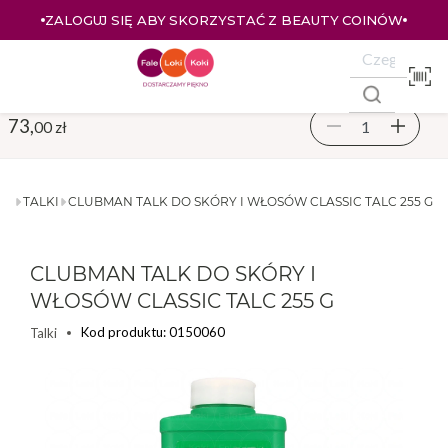
ZALOGUJ SIĘ ABY SKORZYSTAĆ Z BEAUTY COINÓW
73,
00 zł
SY
TALKI
CLUBMAN TALK DO SKÓRY I WŁOSÓW CLASSIC TALC 255 G
CLUBMAN TALK DO SKÓRY I
WŁOSÓW CLASSIC TALC 255 G
Kod produktu: 0150060
Talki