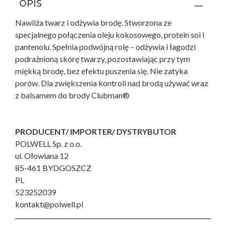
OPIS
Nawilża twarz i odżywia brodę. Stworzona ze
specjalnego połączenia oleju kokosowego, protein soi i
pantenolu. Spełnia podwójną rolę – odżywia i łagodzi
podrażnioną skórę twarzy, pozostawiając przy tym
miękką brodę, bez efektu puszenia się. Nie zatyka
porów. Dla zwiększenia kontroli nad brodą używać wraz
z balsamem do brody Clubman®
PRODUCENT/ IMPORTER/ DYSTRYBUTOR
POLWELL Sp. z o.o.
ul. Ołowiana 12
85-461 BYDGOSZCZ
PL
523252039
kontakt@polwell.pl