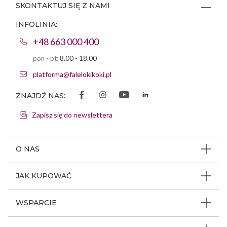
SKONTAKTUJ SIĘ Z NAMI
INFOLINIA:
+48 663 000 400
pon - pt:
8.00 - 18.00
platforma@falelokikoki.pl
ZNAJDŹ NAS:
Zapisz się do newslettera
O NAS
O firmie
JAK KUPOWAĆ
Program ambasadorski
Beauty Coin
WSPARCIE
Dlaczego FLK
Regulamin sklepu
Odpowiedzialność społeczna
Jak poruszać się po serwisie