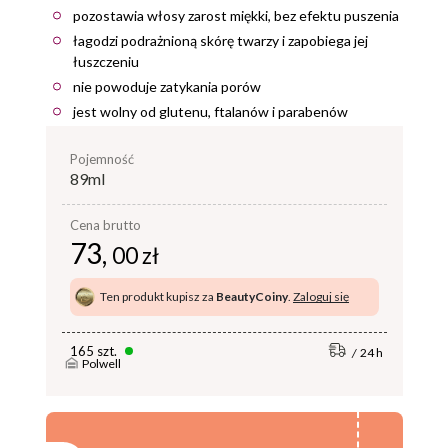
pozostawia włosy zarost miękki, bez efektu puszenia
łagodzi podrażnioną skórę twarzy i zapobiega jej
łuszczeniu
nie powoduje zatykania porów
jest wolny od glutenu, ftalanów i parabenów
pojemność
89ml
Cena brutto
73,
00 zł
Ten produkt kupisz za
BeautyCoiny
.
Zaloguj się
165 szt.
24 h
Polwell