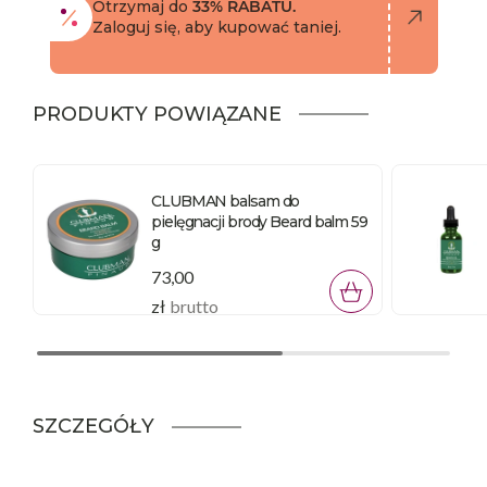
Otrzymaj do
33% RABATU.
Zaloguj się, aby kupować taniej.
PRODUKTY POWIĄZANE
CLUBMAN balsam do
pielęgnacji brody Beard balm 59
g
73,00
zł
brutto
SZCZEGÓŁY