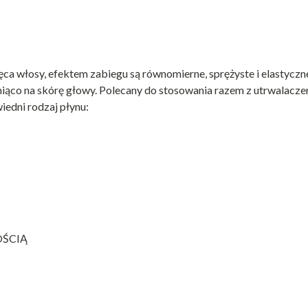
ręca włosy, efektem zabiegu są równomierne, sprężyste i elastyczn
ażniąco na skórę głowy. Polecany do stosowania razem z utrwalacz
iedni rodzaj płynu:
OŚCIĄ