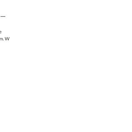
e
em. W