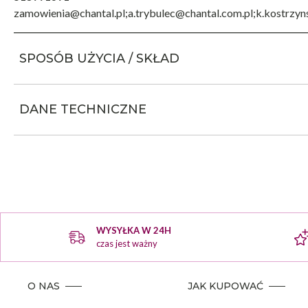
zamowienia@chantal.pl;a.trybulec@chantal.com.pl;k.kostrzyn
SPOSÓB UŻYCIA / SKŁAD
DANE TECHNICZNE
WYSYŁKA W 24H
czas jest ważny
O NAS
JAK KUPOWAĆ