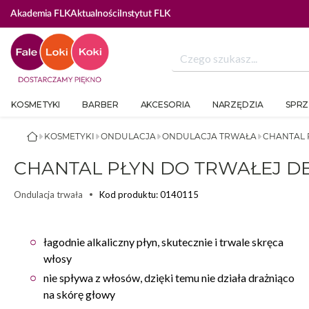
Akademia FLK
Aktualności
Instytut FLK
KOSMETYKI
BARBER
AKCESORIA
NARZĘDZIA
SPRZ
KOSMETYKI
ONDULACJA
ONDULACJA TRWAŁA
CHANTAL 
CHANTAL PŁYN DO TRWAŁEJ DE
Kod produktu: 0140115
Ondulacja trwała
łagodnie alkaliczny płyn, skutecznie i trwale skręca
włosy
nie spływa z włosów, dzięki temu nie działa drażniąco
na skórę głowy