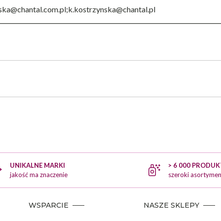
ska@chantal.com.pl;k.kostrzynska@chantal.pl
UNIKALNE MARKI
> 6 000 PRODU
jakość ma znaczenie
szeroki asortymen
WSPARCIE
NASZE SKLEPY