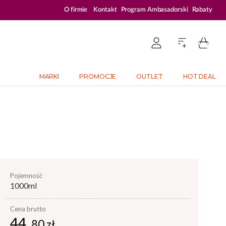
ZALOGUJ SIĘ I KUPUJ TANIEJ – AŻ 33% ZNIŻKI
O firmie
Kontakt
Program Ambasadorski
Rabaty
MARKI
PROMOCJE
OUTLET
HOT DEAL
pojemność
1000ml
Cena brutto
44,
80 zł