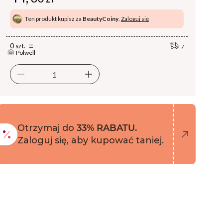
Ten produkt kupisz za
BeautyCoiny
.
Zaloguj się
0 szt.
Polwell
Otrzymaj do
33% RABATU.
Zaloguj się, aby kupować taniej.