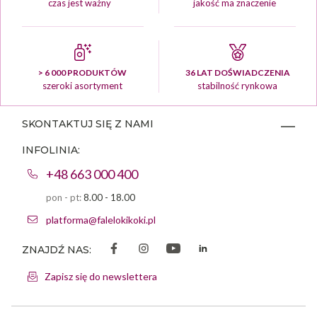
czas jest ważny
jakość ma znaczenie
> 6 000 PRODUKTÓW
36 LAT DOŚWIADCZENIA
szeroki asortyment
stabilność rynkowa
SKONTAKTUJ SIĘ Z NAMI
INFOLINIA:
+48 663 000 400
pon - pt:
8.00 - 18.00
platforma@falelokikoki.pl
ZNAJDŹ NAS:
Zapisz się do newslettera