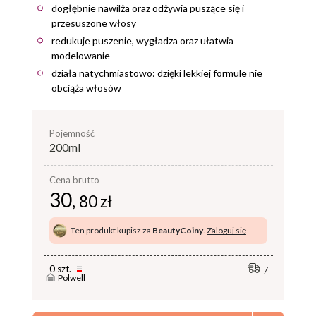
dogłębnie nawilża oraz odżywia puszące się i
przesuszone włosy
redukuje puszenie, wygładza oraz ułatwia
modelowanie
działa natychmiastowo: dzięki lekkiej formule nie
obciąża włosów
pojemność
200ml
Cena brutto
30,
80 zł
Ten produkt kupisz za
BeautyCoiny
.
Zaloguj się
0 szt.
Polwell