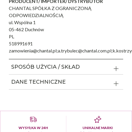
PRODUCENT/ IMPORTER/ DYSTRYBUTOR
CHANTAL SPÓŁKA Z OGRANICZONĄ
ODPOWIEDZIALNOŚCIĄ
ul. Wspólna 1
05-462 Duchnów
PL
518991691
zamowienia@chantal.pl;a.trybulec@chantal.com.pl;k.kostrz
SPOSÓB UŻYCIA / SKŁAD
DANE TECHNICZNE
WYSYŁKA W 24H
UNIKALNE MARKI