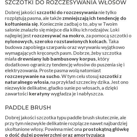
SZCZOTKI DO ROZCZESYWANIA WŁOSÓW
Dobrej jakości
szczotki do rozczesywania
nie tylko
rozplątują pasma, ale także
zmniejszają ich tendencję do
kołtunienia się
. Koniecznie zadbaj o to, aby w Twoim
salonie znalazło się miejsce dla kilku ich rodzajów. Loki
najlepiej jest
rozczesywać na mokro
, za pomocą szczotki o
nylonowych, szeroko rozstawionych kolcach
. Taka
budowa zapobiega szarpaniu oraz wyrywaniu wyjątkowo
wymagających kręconych pasm. Dobrze, żeby szczotka
miała
drewniany lub bambusowy korpus
, który
dodatkowo ograniczy tendencję włosów do puszenia się i
elektryzowania. Proste pasma wolą natomiast
rozczesywanie na sucho
. W tym celu stosuj
szczotki z
naturalnego włosia
, na przykład szczeciny dzika. Jest ono
niezwykle delikatne, gładko sunie po włosach, a dzięki
zawartości
keratyny
wygładza je i nabłyszcza.
PADDLE BRUSH
Dobrej jakości szczotka typu
paddle brush
skutecznie, ale
przy tym niezwykle delikatnie rozplącze nawet najbardziej
skołtunione włosy. Powinna mieć ona
prostokątną główkę
o dość dużej powierzchni oraz amortyzującą