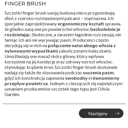
FINGER BRUSH
Szczotki
finger brush
swoją budową nieco przypominają
dłoń z szeroko rozstawionymi palcami – stąd nazwa. Ich
specjalnie zaprojektowany
ergonomiczny kształt
sprawia,
że gładko suną one po powierzchni włosów,
bezboleśnie je
rozdzielając
. Skuteczne, a zarazem łagodnie rozczesują, nie
łamiąc ich ani nie wyrywając pasm. Producenci często
decydują się w nich na
połączenie naturalnego włosia z
nylonowymi wypustkami
zakończonymi kuleczkami.
Umożliwiają one masaż skóry głowy, który wpływa
korzystnie na jej kondycję oraz zdrowy wzrost włosów,
stymulując krążenie krwi. Szczotki finger brush doskonale
nadają się także do stosowania podczas
suszenia pasm
,
gdyż ich konstrukcja zapewnia
swobodny i równomierny
przepływ powietrza
. Jednym z cieszących się największym
uznaniem producentów szczotek tego typu jest
Olivia
Garden
.
Następny