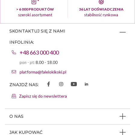
> 6 000 PRODUKTÓW
36 LAT DOŚWIADCZENIA
szeroki asortyment
stabilność rynkowa
SKONTAKTUJ SIĘ Z NAMI
INFOLINIA:
+48 663 000 400
pon - pt:
8.00 - 18.00
platforma@falelokikoki.pl
ZNAJDŹ NAS:
Zapisz się do newslettera
O NAS
O firmie
JAK KUPOWAĆ