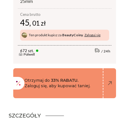
25mm
Cena brutto
45,
01 zł
Ten produkt kupisz za
BeautyCoiny
.
Zaloguj się
672 szt.
24 h
Polwell
Otrzymaj do
33% RABATU.
Zaloguj się, aby kupować taniej.
SZCZEGÓŁY