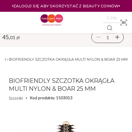
ZALOGUJ SIĘ ABY SKORZYSTAĆ Z BEAUTY COINÓW
45,
01 zł
TKI
BIOFRIENDLY SZCZOTKA OKRĄGŁA MULTI NYLON & BOAR 25 MM
BIOFRIENDLY SZCZOTKA OKRĄGŁA
MULTI NYLON & BOAR 25 MM
Kod produktu: 1503013
Szczotki