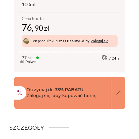
100ml
Cena brutto
76,
90 zł
Ten produkt kupisz za
BeautyCoiny
.
Zaloguj się
77 szt.
24 h
Polwell
Otrzymaj do
33% RABATU.
Zaloguj się, aby kupować taniej.
SZCZEGÓŁY