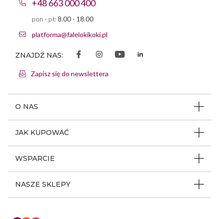
+48 663 000 400
pon - pt:
8.00 - 18.00
platforma@falelokikoki.pl
ZNAJDŹ NAS:
Zapisz się do newslettera
O NAS
O firmie
JAK KUPOWAĆ
Program ambasadorski
Beauty Coin
WSPARCIE
Dlaczego FLK
Regulamin sklepu
Odpowiedzialność społeczna
Jak poruszać się po serwisie
NASZE SKLEPY
Polityka prywatności
Nagrody i wyróżnienia
Instrukcja obsługi
Warunki i koszty dostaw
Sklepy stacjonarne FLK
Aktualności
Z kim się kontaktować
Reklamacje i zwroty