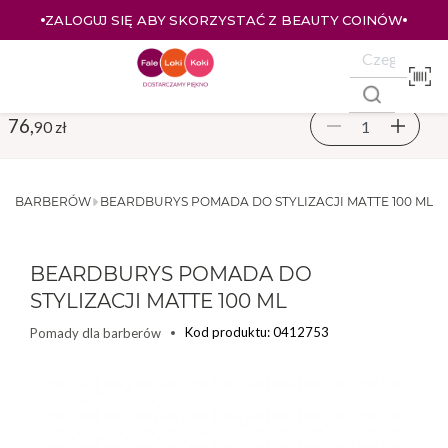
ZALOGUJ SIĘ ABY SKORZYSTAĆ Z BEAUTY COINÓW
76,
90 zł
LA BARBERÓW
BEARDBURYS POMADA DO STYLIZACJI MATTE 100 ML
BEARDBURYS POMADA DO
STYLIZACJI MATTE 100 ML
Kod produktu: 0412753
Pomady dla barberów