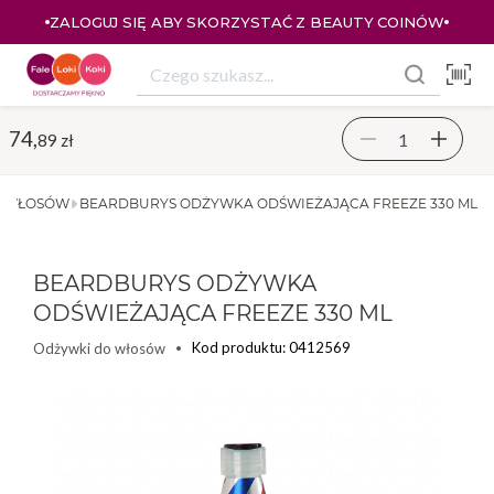
ZALOGUJ SIĘ ABY SKORZYSTAĆ Z BEAUTY COINÓW
74,
89 zł
O WŁOSÓW
BEARDBURYS ODŻYWKA ODŚWIEŻAJĄCA FREEZE 330 ML
BEARDBURYS ODŻYWKA
ODŚWIEŻAJĄCA FREEZE 330 ML
Kod produktu: 0412569
Odżywki do włosów