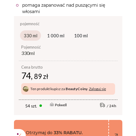
pomaga zapanować nad puszącymi się
włosami
pojemność
330 ml
1 000 ml
100 ml
pojemność
330ml
Cena brutto
74,
89 zł
Ten produkt kupisz za
BeautyCoiny
.
Zaloguj się
Polwell
54 szt.
24 h
Otrzymaj do
33% RABATU.