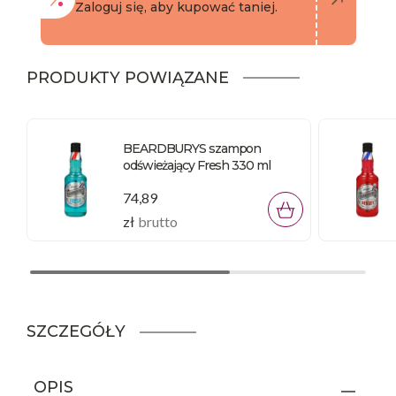
Zaloguj się, aby kupować taniej.
PRODUKTY POWIĄZANE
BEARDBURYS szampon
odświeżający Fresh 330 ml
74,89
zł
brutto
SZCZEGÓŁY
OPIS