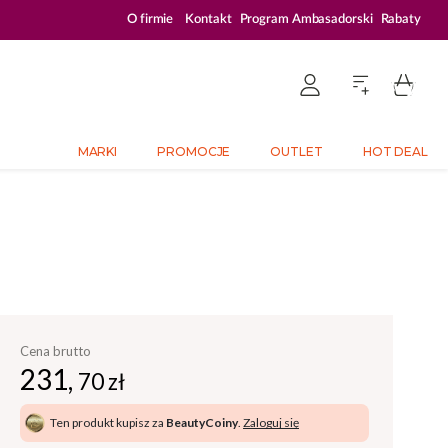
ZALOGUJ SIĘ I KUPUJ TANIEJ – AŻ 33% ZNIŻKI
O firmie
Kontakt
Program Ambasadorski
Rabaty
MARKI
PROMOCJE
OUTLET
HOT DEAL
Cena brutto
231,
70 zł
Ten produkt kupisz za
BeautyCoiny
.
Zaloguj się