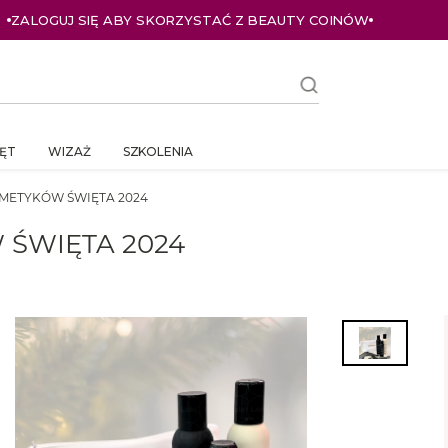
ZALOGUJ SIĘ ABY SKORZYSTAĆ Z BEAUTY COINÓW
ĘT
WIZAŻ
SZKOLENIA
METYKÓW ŚWIĘTA 2024
ŚWIĘTA 2024