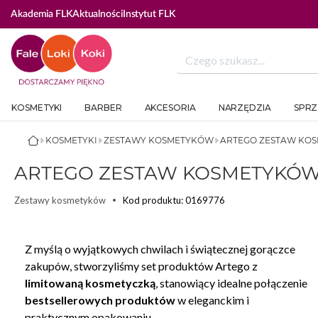
Akademia FLK
Aktualności
Instytut FLK
KOSMETYKI
BARBER
AKCESORIA
NARZĘDZIA
SPRZ
KOSMETYKI
ZESTAWY KOSMETYKÓW
ARTEGO ZESTAW KOS
ARTEGO ZESTAW KOSMETYKÓW 
Kod produktu: 0169776
Zestawy kosmetyków
Z myślą o wyjątkowych chwilach i świątecznej gorączce
zakupów, stworzyliśmy set produktów Artego z
limitowaną kosmetyczką
, stanowiący idealne połączenie
bestsellerowych produktów
w eleganckim i
praktycznym opakowaniu.