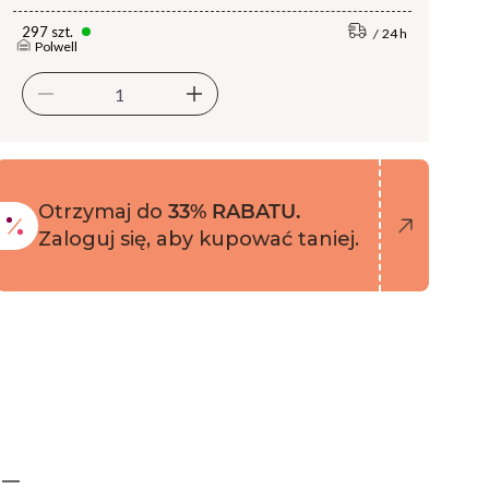
297 szt.
24 h
Polwell
Otrzymaj do
33% RABATU.
Zaloguj się, aby kupować taniej.