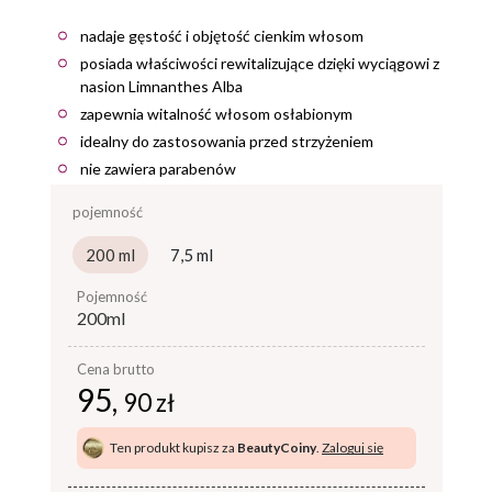
nadaje gęstość i objętość cienkim włosom
posiada właściwości rewitalizujące dzięki wyciągowi z
nasion Limnanthes Alba
zapewnia witalność włosom osłabionym
idealny do zastosowania przed strzyżeniem
nie zawiera parabenów
pojemność
200 ml
7,5 ml
pojemność
200ml
Cena brutto
95,
90 zł
Ten produkt kupisz za
BeautyCoiny
.
Zaloguj się