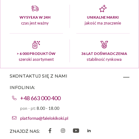
WYSYŁKA W 24H
UNIKALNE MARKI
czas jest ważny
jakość ma znaczenie
> 6 000 PRODUKTÓW
36 LAT DOŚWIADCZENIA
szeroki asortyment
stabilność rynkowa
SKONTAKTUJ SIĘ Z NAMI
INFOLINIA:
+48 663 000 400
pon - pt:
8.00 - 18.00
platforma@falelokikoki.pl
ZNAJDŹ NAS: