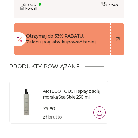
555 szt.
24 h
Polwell
Otrzymaj do
33% RABATU.
Zaloguj się, aby kupować taniej.
PRODUKTY POWIĄZANE
ARTEGO TOUCH spray z solą
morską Sea Style 250 ml
79,90
zł
brutto