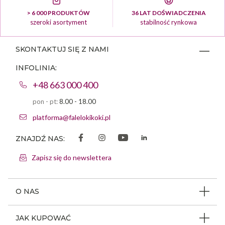
> 6 000 PRODUKTÓW
36 LAT DOŚWIADCZENIA
szeroki asortyment
stabilność rynkowa
SKONTAKTUJ SIĘ Z NAMI
INFOLINIA:
+48 663 000 400
pon - pt:
8.00 - 18.00
platforma@falelokikoki.pl
ZNAJDŹ NAS:
Zapisz się do newslettera
O NAS
O firmie
JAK KUPOWAĆ