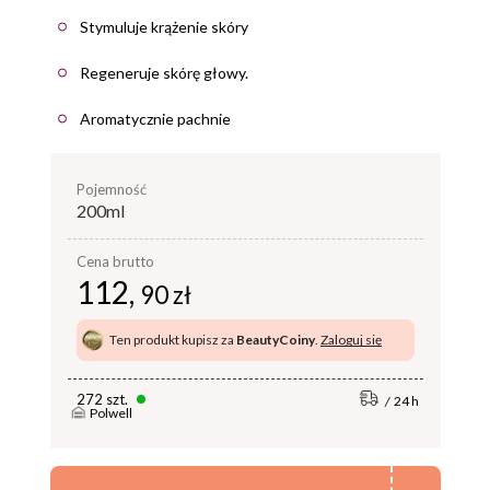
Stymuluje krążenie skóry
Regeneruje skórę głowy.
Aromatycznie pachnie
pojemność
200ml
Cena brutto
112,
90 zł
Ten produkt kupisz za
BeautyCoiny
.
Zaloguj się
272 szt.
24 h
Polwell