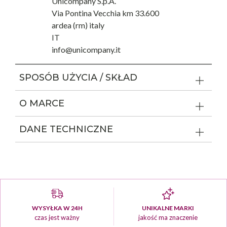
Unicompany S.p.A.
Via Pontina Vecchia km 33.600
ardea (rm) italy
IT
info@unicompany.it
SPOSÓB UŻYCIA / SKŁAD
O MARCE
DANE TECHNICZNE
WYSYŁKA W 24H
UNIKALNE MARKI
czas jest ważny
jakość ma znaczenie