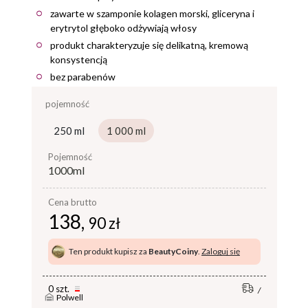
zawarte w szamponie kolagen morski, gliceryna i
erytrytol głęboko odżywiają włosy
produkt charakteryzuje się delikatną, kremową
konsystencją
bez parabenów
pojemność
250 ml
1 000 ml
pojemność
1000ml
Cena brutto
138,
90 zł
Ten produkt kupisz za
BeautyCoiny
.
Zaloguj się
0 szt.
Polwell