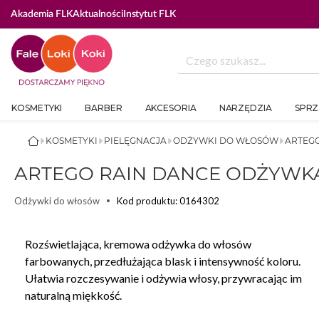
Akademia FLK
Aktualności
Instytut FLK
KOSMETYKI
BARBER
AKCESORIA
NARZĘDZIA
SPRZ
KOSMETYKI
PIELĘGNACJA
ODŻYWKI DO WŁOSÓW
ARTEG
ARTEGO RAIN DANCE ODŻYWK
Kod produktu: 0164302
Odżywki do włosów
Rozświetlająca, kremowa odżywka do włosów
farbowanych, przedłużająca blask i intensywność koloru.
Ułatwia rozczesywanie i odżywia włosy, przywracając im
naturalną miękkość.