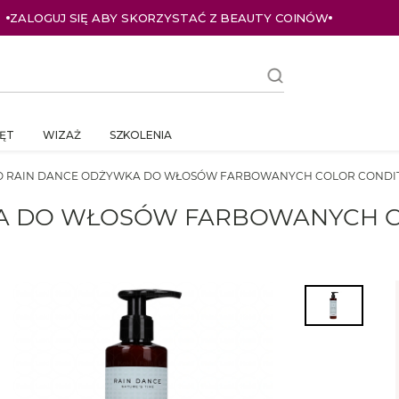
ZALOGUJ SIĘ ABY SKORZYSTAĆ Z BEAUTY COINÓW
ĘT
WIZAŻ
SZKOLENIA
O RAIN DANCE ODŻYWKA DO WŁOSÓW FARBOWANYCH COLOR CONDIT
A DO WŁOSÓW FARBOWANYCH CO