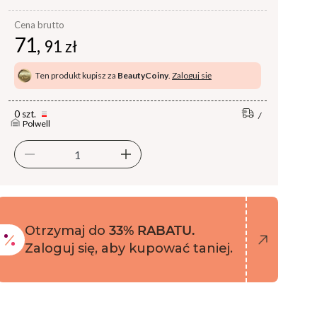
Cena brutto
71,
91 zł
Ten produkt kupisz za
BeautyCoiny
.
Zaloguj się
0 szt.
Polwell
Otrzymaj do
33% RABATU.
Zaloguj się, aby kupować taniej.