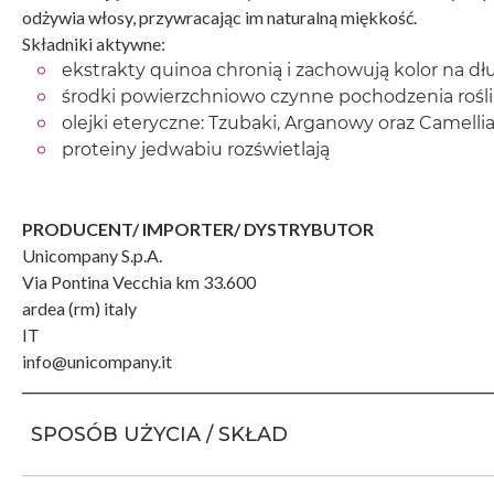
odżywia włosy, przywracając im naturalną miękkość.
Składniki aktywne:
ekstrakty quinoa chronią i zachowują kolor na dł
środki powierzchniowo czynne pochodzenia rośl
olejki eteryczne: Tzubaki, Arganowy oraz Camelli
proteiny jedwabiu rozświetlają
PRODUCENT/ IMPORTER/ DYSTRYBUTOR
Unicompany S.p.A.
Via Pontina Vecchia km 33.600
ardea (rm) italy
IT
info@unicompany.it
SPOSÓB UŻYCIA / SKŁAD