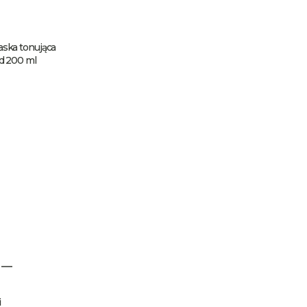
ka tonująca
d 200 ml
i