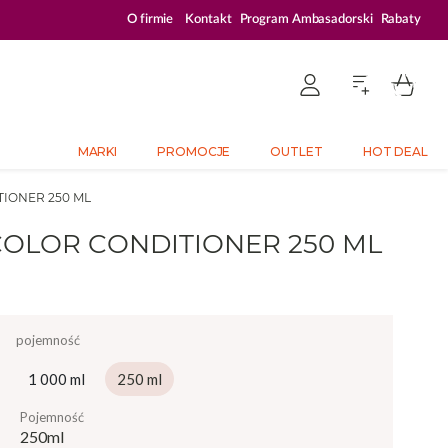
ZALOGUJ SIĘ I KUPUJ TANIEJ – AŻ 33% ZNIŻKI
O firmie
Kontakt
Program Ambasadorski
Rabaty
MARKI
PROMOCJE
OUTLET
HOT DEAL
IONER 250 ML
LOR CONDITIONER 250 ML
pojemność
1 000 ml
250 ml
pojemność
250ml