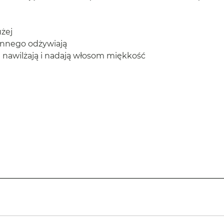
użej
innego odżywiają
a nawilżają i nadają włosom miękkość