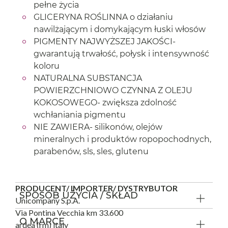
pełne życia
GLICERYNA ROŚLINNA o działaniu
nawilżającym i domykającym łuski włosów
PIGMENTY NAJWYŻSZEJ JAKOŚCI-
gwarantują trwałość, połysk i intensywność
koloru
NATURALNA SUBSTANCJA
POWIERZCHNIOWO CZYNNA Z OLEJU
KOKOSOWEGO- zwiększa zdolność
wchłaniania pigmentu
NIE ZAWIERA- silikonów, olejów
mineralnych i produktów ropopochodnych,
parabenów, sls, sles, glutenu
PRODUCENT/ IMPORTER/ DYSTRYBUTOR
SPOSÓB UŻYCIA / SKŁAD
Unicompany S.p.A.
Via Pontina Vecchia km 33.600
O MARCE
ardea (rm) italy