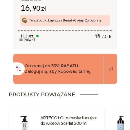
16,
90 zł
Ten produkt kupisz za
BeautyCoiny
.
Zaloguj się
111 szt.
24 h
Polwell
Otrzymaj do
33% RABATU.
Zaloguj się, aby kupować taniej.
PRODUKTY POWIĄZANE
ARTEGO LOLA maska tonująca
do włosów Scarlet 200 ml