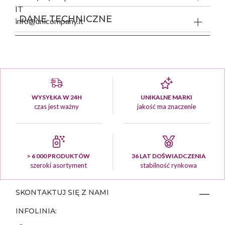
IT
DANE TECHNICZNE
info@unicompany.it
WYSYŁKA W 24H
UNIKALNE MARKI
czas jest ważny
jakość ma znaczenie
> 6 000 PRODUKTÓW
36 LAT DOŚWIADCZENIA
szeroki asortyment
stabilność rynkowa
SKONTAKTUJ SIĘ Z NAMI
INFOLINIA: