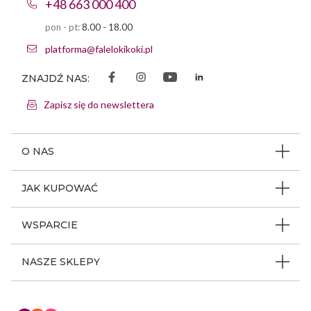
+48 663 000 400
pon - pt:
8.00 - 18.00
platforma@falelokikoki.pl
ZNAJDŹ NAS:
Zapisz się do newslettera
O NAS
O firmie
JAK KUPOWAĆ
Program ambasadorski
Beauty Coin
WSPARCIE
Dlaczego FLK
Regulamin sklepu
Odpowiedzialność społeczna
Jak poruszać się po serwisie
NASZE SKLEPY
Polityka prywatności
Nagrody i wyróżnienia
Instrukcja obsługi
Warunki i koszty dostaw
Sklepy stacjonarne FLK
Aktualności
Z kim się kontaktować
Reklamacje i zwroty