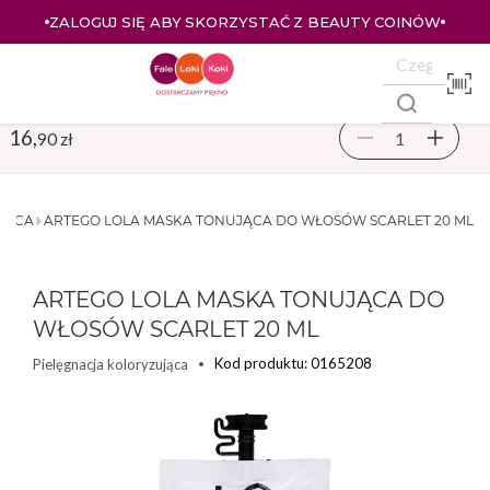
W
ZALOGUJ SIĘ I KUPUJ TANIEJ – AŻ 33% ZNIŻKI
16,
90 zł
JĄCA
ARTEGO LOLA MASKA TONUJĄCA DO WŁOSÓW SCARLET 20 ML
ARTEGO LOLA MASKA TONUJĄCA DO
WŁOSÓW SCARLET 20 ML
Kod produktu: 0165208
Pielęgnacja koloryzująca