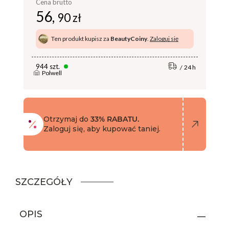
Cena brutto
56,
90 zł
Ten produkt kupisz za
BeautyCoiny
.
Zaloguj się
944 szt.
24 h
Polwell
Otrzymaj do
33% RABATU.
Zaloguj się, aby kupować taniej.
SZCZEGÓŁY
OPIS