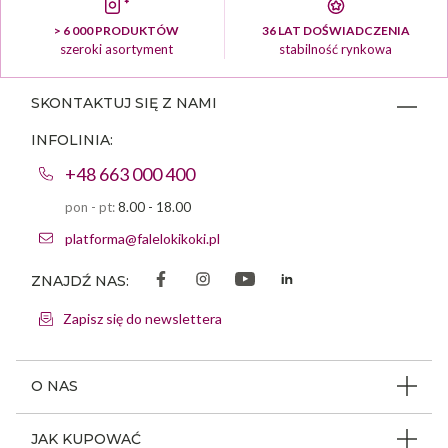
> 6 000 PRODUKTÓW
36 LAT DOŚWIADCZENIA
szeroki asortyment
stabilność rynkowa
SKONTAKTUJ SIĘ Z NAMI
INFOLINIA:
+48 663 000 400
pon - pt:
8.00 - 18.00
platforma@falelokikoki.pl
ZNAJDŹ NAS:
Zapisz się do newslettera
O NAS
O firmie
JAK KUPOWAĆ