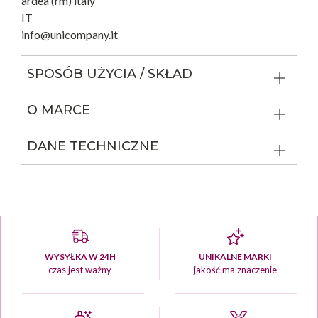
ardea (rm) italy
IT
info@unicompany.it
SPOSÓB UŻYCIA / SKŁAD
O MARCE
DANE TECHNICZNE
WYSYŁKA W 24H
UNIKALNE MARKI
czas jest ważny
jakość ma znaczenie