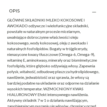
OPIS
GŁÓWNE SKŁADNIKI MLEKO KOKOSOWE I
AWOKADO odżywcze i wielofunkcyjne składniki,
powstałe w naturalnym procesie micelarnym,
uwalniające dobroczynne właściwości oleju
kokosowego, wody kokosowej, oleju z awokado i
naturalnych fosfolipidów. Bogaty w trójglicerydy,
nienasycone kwasy tłuszczowe (Omega-6, Omega-9),
witaminę E, aminokwasy, minerały oraz biomimetyczne
fosfolipidy, które głęboko odżywiają włosy. Zapewnia
połysk, witalność, odbudowę płaszcza hydrolipidowego,
nawilżenie, jedwabistość oraz sprawia, że włosy są
bardziej podatne na układanie oraz odporne na działanie
wysokich temperatur. WZMOCNIONY KWAS
HIALURONOWY Efekt intensywnego nawilżenia.
Aktywny składnik 7 w 1 o działaniu nawilżającym,
zapobiegającym puszeniu się włosów, chroniący przed