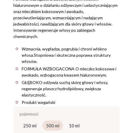
hialuronowym o działaniu odżywczym i uelastyczniającym
oraz mleczkiem kokosowym i awokado,
przeciwutleniającym, wzmacniającym i nadającym
jedwabistości, nawilżającym dla skóry głowy i włosów.
Intensywnie regeneruje włosy po zabiegach
chemicznych.
Wzmacnia, wygładza, pogrubia i chroni włókno
włosa.Stopniowa i skuteczna poprawa struktury
włosów.
FORMUŁA WZBOGACONA O mleczko kokosowe i
awokado, wzbogacona kwasem hialuronowym.
GŁĘBOKO odżywia suchą skórę głowy i włosy,
regeneruje płaszcz hydrolipidowy, zwiększa
elastyczność.
Produkt wegański
pojemność
250 ml
500 ml
10 ml