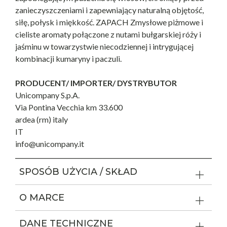
zanieczyszczeniami i zapewniający naturalną objętość,
siłę, połysk i miękkość. ZAPACH Zmysłowe piżmowe i
cieliste aromaty połączone z nutami bułgarskiej róży i
jaśminu w towarzystwie niecodziennej i intrygującej
kombinacji kumaryny i paczuli.
PRODUCENT/ IMPORTER/ DYSTRYBUTOR
Unicompany S.p.A.
Via Pontina Vecchia km 33.600
ardea (rm) italy
IT
info@unicompany.it
SPOSÓB UŻYCIA / SKŁAD
O MARCE
DANE TECHNICZNE