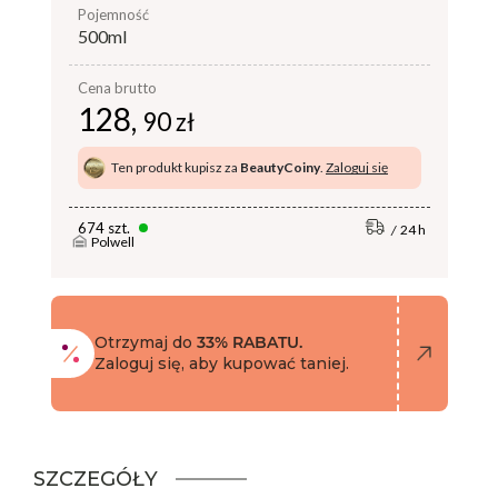
pojemność
500ml
Cena brutto
128,
90 zł
Ten produkt kupisz za
BeautyCoiny
.
Zaloguj się
674 szt.
24 h
Polwell
Otrzymaj do
33% RABATU.
Zaloguj się, aby kupować taniej.
SZCZEGÓŁY