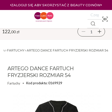
Y COINÓW
ZALOGUJ SIĘ I KUPUJ TANIEJ – AŻ 33% ZNIŻ
122,
00 zł
RIA
FARTUCHY
ARTEGO DANCE FARTUCH FRYZJERSKI ROZMIAR 54
ARTEGO DANCE FARTUCH
FRYZJERSKI ROZMIAR 54
Kod produktu: 0169929
Fartuchy