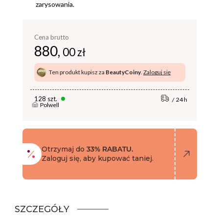
zarysowania.
Cena brutto
880,
00 zł
Ten produkt kupisz za
BeautyCoiny
.
Zaloguj się
128 szt.
24 h
Polwell
Otrzymaj do
33% RABATU.
Zaloguj się, aby kupować taniej.
SZCZEGÓŁY