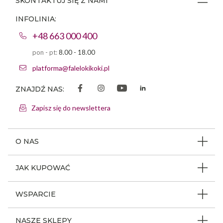
SKONTAKTUJ SIĘ Z NAMI
INFOLINIA:
+48 663 000 400
pon - pt:
8.00 - 18.00
platforma@falelokikoki.pl
ZNAJDŹ NAS:
Zapisz się do newslettera
O NAS
O firmie
JAK KUPOWAĆ
Program ambasadorski
Beauty Coin
WSPARCIE
Dlaczego FLK
Regulamin sklepu
Odpowiedzialność społeczna
Jak poruszać się po serwisie
NASZE SKLEPY
Polityka prywatności