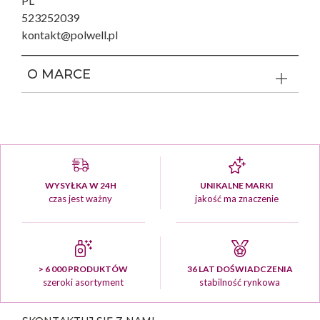
PL
523252039
kontakt@polwell.pl
O MARCE
WYSYŁKA W 24H
UNIKALNE MARKI
czas jest ważny
jakość ma znaczenie
> 6 000 PRODUKTÓW
36 LAT DOŚWIADCZENIA
szeroki asortyment
stabilność rynkowa