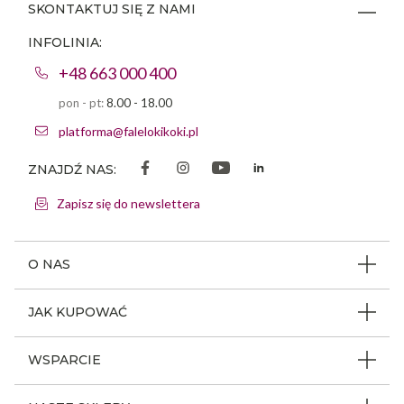
SKONTAKTUJ SIĘ Z NAMI
INFOLINIA:
+48 663 000 400
pon - pt:
8.00 - 18.00
platforma@falelokikoki.pl
ZNAJDŹ NAS:
Zapisz się do newslettera
O NAS
O firmie
JAK KUPOWAĆ
Program ambasadorski
Beauty Coin
WSPARCIE
Dlaczego FLK
Regulamin sklepu
Odpowiedzialność społeczna
Jak poruszać się po serwisie