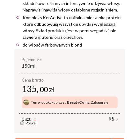
składników roślinnych intensywnie odżywia włosy.
Naprawia i nawilża włosy osłabione rozjaśnianiem.
Kompleks KerActive to unikalna mieszanka protein,
które odbudowują wszystkie ubytki i wygładzają
włosy. Skład produktu jest w pełni wegański, nie
zawiera glutenu oraz orzechów.
do włosów farbowanych blond
pojemność
150ml
Cena brutto
135,
00 zł
Ten produkt kupisz za
BeautyCoiny
.
Zaloguj się
0 szt.
Polwell