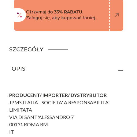
Otrzymaj do
33% RABATU.
Zaloguj się, aby kupować taniej.
SZCZEGÓŁY
OPIS
PRODUCENT/ IMPORTER/ DYSTRYBUTOR
JPMS ITALIA - SOCIETA' A RESPONSABILITA'
LIMITATA
VIA DI SANT'ALESSANDRO 7
00131 ROMA RM
IT