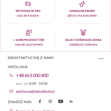
WYSYŁKA W 24H
UNIKALNE MARKI
czas jest ważny
jakość ma znaczenie
> 6 000 PRODUKTÓW
36 LAT DOŚWIADCZENIA
szeroki asortyment
stabilność rynkowa
SKONTAKTUJ SIĘ Z NAMI
INFOLINIA:
+48 663 000 400
pon - pt:
8.00 - 18.00
platforma@falelokikoki.pl
ZNAJDŹ NAS: