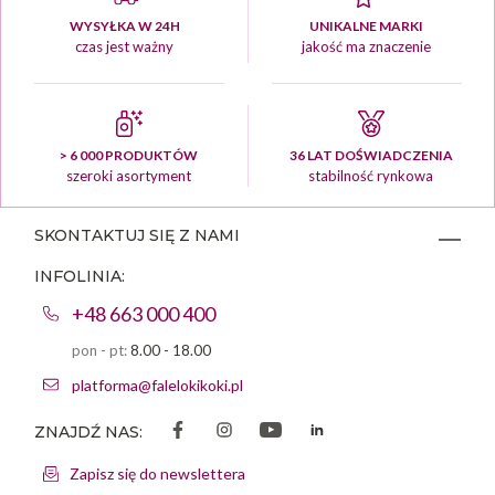
WYSYŁKA W 24H
UNIKALNE MARKI
czas jest ważny
jakość ma znaczenie
> 6 000 PRODUKTÓW
36 LAT DOŚWIADCZENIA
szeroki asortyment
stabilność rynkowa
SKONTAKTUJ SIĘ Z NAMI
INFOLINIA:
+48 663 000 400
pon - pt:
8.00 - 18.00
platforma@falelokikoki.pl
ZNAJDŹ NAS:
Zapisz się do newslettera