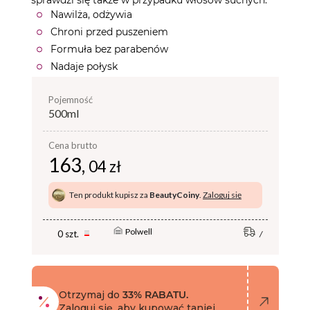
Nawilża, odżywia
Chroni przed puszeniem
Formuła bez parabenów
Nadaje połysk
pojemność
500ml
Cena brutto
163,
04 zł
Ten produkt kupisz za
BeautyCoiny
.
Zaloguj się
Polwell
0 szt.
Otrzymaj do
33% RABATU.
Zaloguj się, aby kupować taniej.